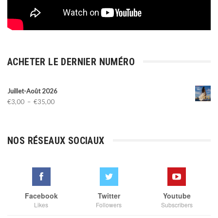
ACHETER LE DERNIER NUMÉRO
Juillet-Août 2026
Plage
€
3,00
–
€
35,00
de
prix :
€3,00
NOS RÉSEAUX SOCIAUX
à
€35,00
Facebook
Twitter
Youtube
Likes
Followers
Subscribers