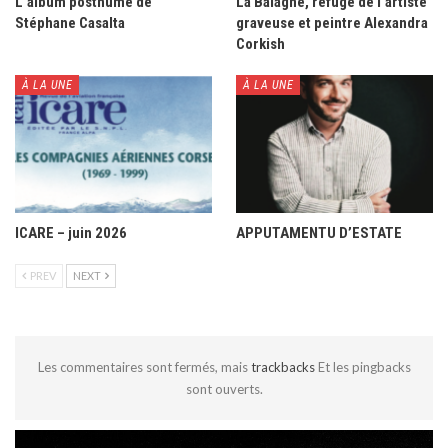
L’album posthume de
La Balagne, refuge de l’artiste
Stéphane Casalta
graveuse et peintre Alexandra
Corkish
À LA UNE
À LA UNE
ICARE – juin 2026
APPUTAMENTU D’ESTATE
PREV
NEXT
Les commentaires sont fermés, mais
trackbacks
Et les pingbacks
sont ouverts.