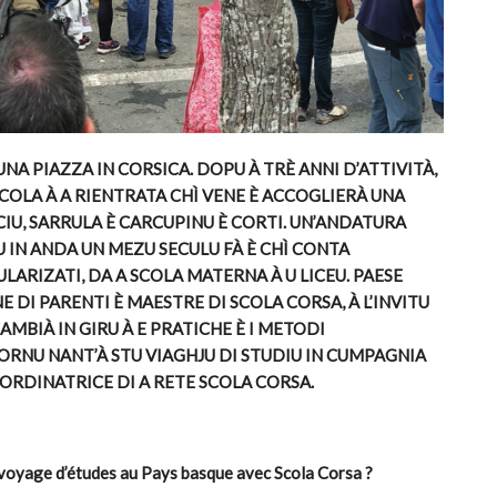
NA PIAZZA IN CORSICA. DOPU À TRÈ ANNI D’ATTIVITÀ,
COLA À A RIENTRATA CHÌ VENE È ACCOGLIERÀ UNA
CIU, SARRULA È CARCUPINU È CORTI. UN’ANDATURA
 IN ANDA UN MEZU SECULU FÀ È CHÌ CONTA
ULARIZATI, DA A SCOLA MATERNA À U LICEU. PAESE
 DI PARENTI È MAESTRE DI SCOLA CORSA, À L’INVITU
MBIÀ IN GIRU À E PRATICHE È I METODI
ORNU NANT’À STU VIAGHJU DI STUDIU IN CUMPAGNIA
ORDINATRICE DI A RETE SCOLA CORSA.
voyage
d’études au Pays basque avec Scola Corsa ?