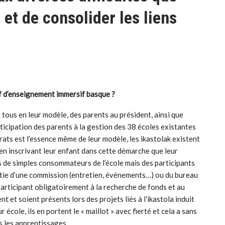
et de consolider les liens
if d’enseignement
immersif basque ?
t tous en leur modèle, des parents au président, ainsi que
ticipation des parents à la gestion des 38 écoles existantes
rats est l’essence même de leur modèle, les ikastolak existent
en inscrivant leur enfant dans cette démarche que leur
pas de simples consommateurs de l’école mais des participants
partie d’une commission (entretien, événements…) ou du bureau
participant obligatoirement à la recherche de fonds et au
t et soient présents lors des projets liés à l’ikastola induit
r école, ils en portent le « maillot » avec fierté et cela a sans
ns les apprentissages.