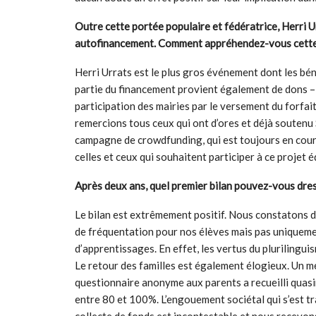
Outre cette portée populaire et fédératrice, Herri U
autofinancement. Comment appréhendez-vous cette
Herri Urrats est le plus gros événement dont les bén
partie du financement provient également de dons – p
participation des mairies par le versement du forfai
remercions tous ceux qui ont d’ores et déjà souten
campagne de crowdfunding, qui est toujours en cours 
celles et ceux qui souhaitent participer à ce projet é
Après deux ans, quel premier bilan pouvez-vous dresse
Le bilan est extrêmement positif. Nous constatons d
de fréquentation pour nos élèves mais pas uniquemen
d’apprentissages. En effet, les vertus du plurilingu
Le retour des familles est également élogieux. Un m
questionnaire anonyme aux parents a recueilli quas
entre 80 et 100%. L’engouement sociétal qui s’est t