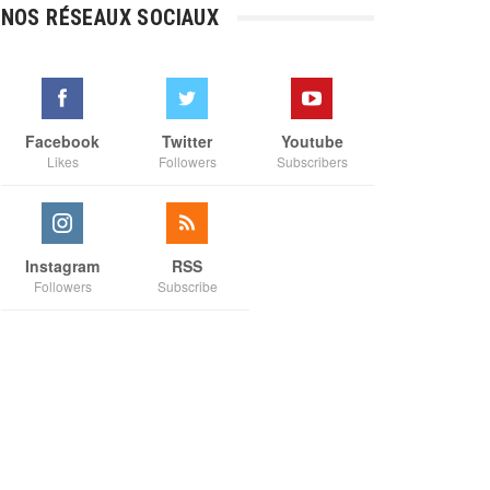
€3,00
NOS RÉSEAUX SOCIAUX
à
€35,00
Facebook
Twitter
Youtube
Likes
Followers
Subscribers
Instagram
RSS
Followers
Subscribe