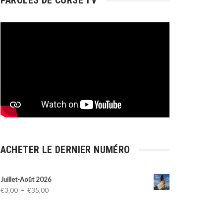
PAROLES DE CORSE TV
ACHETER LE DERNIER NUMÉRO
Juillet-Août 2026
Plage
€
3,00
–
€
35,00
de
prix :