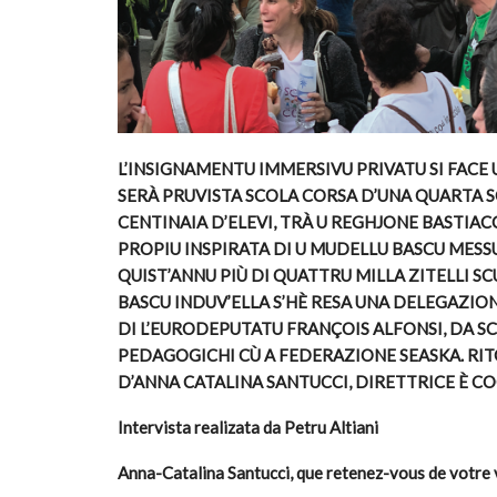
L’INSIGNAMENTU IMMERSIVU PRIVATU SI FACE U
SERÀ PRUVISTA SCOLA CORSA D’UNA QUARTA S
CENTINAIA D’ELEVI, TRÀ U REGHJONE BASTIAC
PROPIU INSPIRATA DI U MUDELLU BASCU MESSU
QUIST’ANNU PIÙ DI QUATTRU MILLA ZITELLI SC
BASCU INDUV’ELLA S’HÈ RESA UNA DELEGAZIONE
DI L’EURODEPUTATU FRANÇOIS ALFONSI, DA SCA
PEDAGOGICHI CÙ A FEDERAZIONE SEASKA. RIT
D’ANNA CATALINA SANTUCCI, DIRETTRICE È CO
Intervista realizata da Petru Altiani
Anna-Catalina Santucci, que retenez-vous de votre