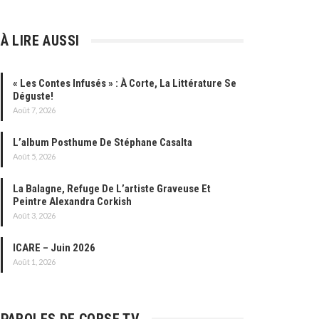
À LIRE AUSSI
« Les Contes Infusés » : À Corte, La Littérature Se
Déguste!
Août 7, 2026
L’album Posthume De Stéphane Casalta
Août 5, 2026
La Balagne, Refuge De L’artiste Graveuse Et
Peintre Alexandra Corkish
Août 3, 2026
ICARE – Juin 2026
Août 1, 2026