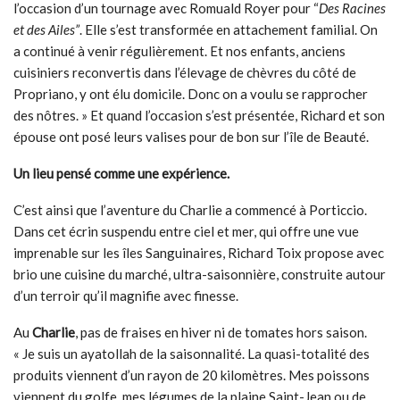
l’occasion d’un tournage avec Romuald Royer pour “
Des Racines
et des Ailes
”
. Elle s’est transformée en attachement familial. On
a continué à venir régulièrement. Et nos enfants, anciens
cuisiniers reconvertis dans l’élevage de chèvres du côté de
Propriano, y ont élu domicile. Donc on a voulu se rapprocher
des nôtres. » Et quand l’occasion s’est présentée, Richard et son
épouse ont posé leurs valises pour de bon sur l’île de Beauté.
Un lieu pensé comme une expérience.
C’est ainsi que l’aventure du Charlie a commencé à Porticcio.
Dans cet écrin suspendu entre ciel et mer, qui offre une vue
imprenable sur les îles Sanguinaires, Richard Toix propose avec
brio une cuisine du marché, ultra-saisonnière, construite autour
d’un terroir qu’il magnifie avec finesse.
Au
Charlie
, pas de fraises en hiver ni de tomates hors saison.
« Je suis un ayatollah de la saisonnalité. La quasi-totalité des
produits viennent d’un rayon de 20 kilomètres. Mes poissons
viennent du golfe, mes légumes de la plaine Saint-Jean ou de