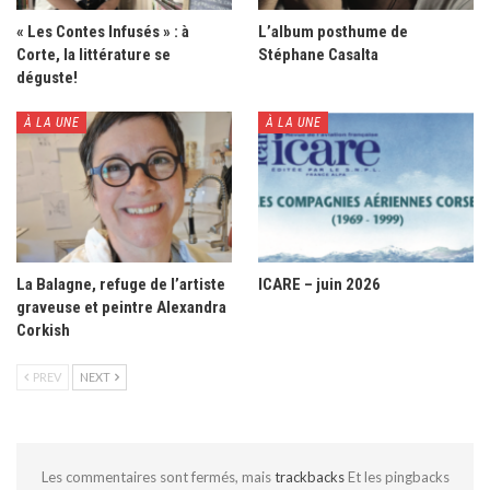
« Les Contes Infusés » : à
L’album posthume de
Corte, la littérature se
Stéphane Casalta
déguste!
À LA UNE
À LA UNE
La Balagne, refuge de l’artiste
ICARE – juin 2026
graveuse et peintre Alexandra
Corkish
PREV
NEXT
Les commentaires sont fermés, mais
trackbacks
Et les pingbacks