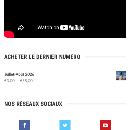
ACHETER LE DERNIER NUMÉRO
Juillet-Août 2026
Plage
€
3,00
–
€
35,00
de
prix :
€3,00
NOS RÉSEAUX SOCIAUX
à
€35,00