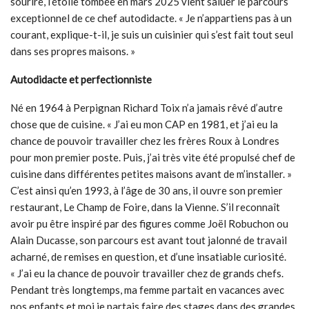
sourire, l’étoile tombée en mars 2025 vient saluer le parcours
exceptionnel de ce chef autodidacte. « Je n’appartiens pas à un
courant, explique-t-il, je suis un cuisinier qui s’est fait tout seul
dans ses propres maisons. »
Autodidacte et perfectionniste
Né en 1964 à Perpignan Richard Toix n’a jamais rêvé d’autre
chose que de cuisine. « J’ai eu mon CAP en 1981, et j’ai eu la
chance de pouvoir travailler chez les frères Roux à Londres
pour mon premier poste. Puis, j’ai très vite été propulsé chef de
cuisine dans différentes petites maisons avant de m’installer. »
C’est ainsi qu’en 1993, à l’âge de 30 ans, il ouvre son premier
restaurant, Le Champ de Foire, dans la Vienne. S’il reconnaît
avoir pu être inspiré par des figures comme Joël Robuchon ou
Alain Ducasse, son parcours est avant tout jalonné de travail
acharné, de remises en question, et d’une insatiable curiosité.
« J’ai eu la chance de pouvoir travailler chez de grands chefs.
Pendant très longtemps, ma femme partait en vacances avec
nos enfants et moi je partais faire des stages dans des grandes