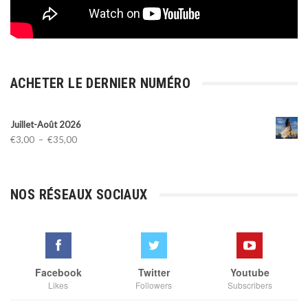
ACHETER LE DERNIER NUMÉRO
Juillet-Août 2026
Plage
€
3,00
–
€
35,00
de
prix :
€3,00
NOS RÉSEAUX SOCIAUX
à
€35,00
Facebook
Twitter
Youtube
Likes
Followers
Subscribers