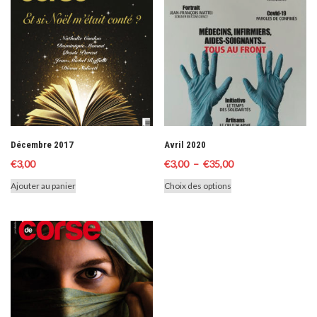
Décembre 2017
Avril 2020
Plage
€
3,00
€
3,00
–
€
35,00
de
Ce
Ajouter au panier
Choix des options
prix :
produit
€3,00
a
à
plusieurs
variations.
€35,00
Les
options
peuvent
être