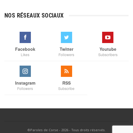
prix :
€3,00
NOS RÉSEAUX SOCIAUX
à
€35,00
Facebook
Twitter
Youtube
Likes
Followers
Subscribers
Instagram
RSS
Followers
Subscribe
©Paroles de Corse - 2026 - Tous droits réservés.