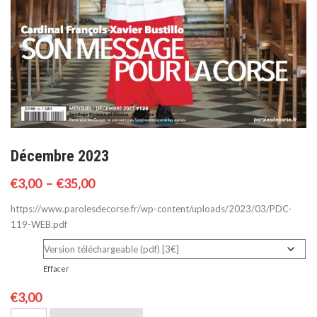
Décembre 2023
Plage
€
3,00
–
€
35,00
de
https://www.parolesdecorse.fr/wp-content/uploads/2023/03/PDC-
prix :
119-WEB.pdf
€3,00
version
à
Effacer
€35,00
€
3,00
quantité