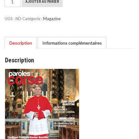
AJOUTER AU PANIER
de
Décembre
UGS :
ND
Catégorie :
Magazine
2023
Description
Informations complémentaires
Description