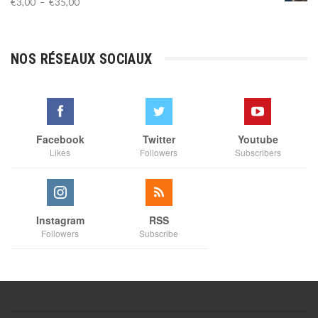
Plage
€
3,00
–
€
35,00
de
prix :
€3,00
NOS RÉSEAUX SOCIAUX
à
€35,00
Facebook
Twitter
Youtube
Likes
Followers
Subscribers
Instagram
RSS
Followers
Subscribe