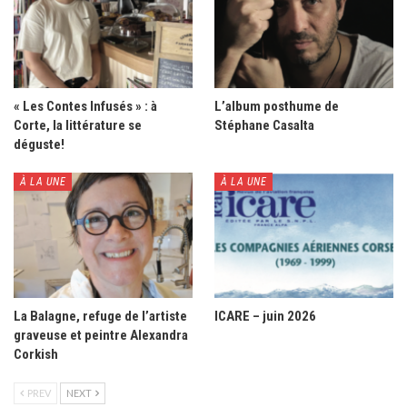
« Les Contes Infusés » : à
L’album posthume de
Corte, la littérature se
Stéphane Casalta
déguste!
À LA UNE
À LA UNE
La Balagne, refuge de l’artiste
ICARE – juin 2026
graveuse et peintre Alexandra
Corkish
PREV
NEXT