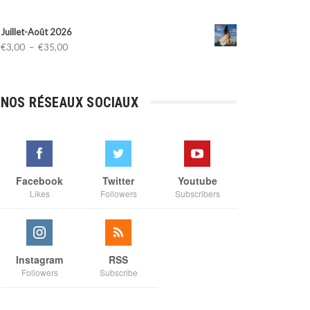
Juillet-Août 2026
Plage
€
3,00
–
€
35,00
de
prix :
€3,00
NOS RÉSEAUX SOCIAUX
à
€35,00
Facebook
Twitter
Youtube
Likes
Followers
Subscribers
Instagram
RSS
Followers
Subscribe