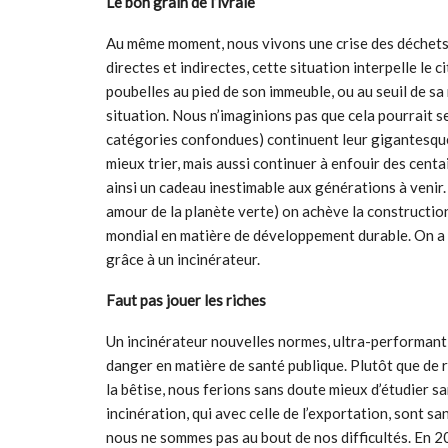
Le bon grain de l’ivraie
Au même moment, nous vivons une crise des déchet
directes et indirectes, cette situation interpelle le c
poubelles au pied de son immeuble, ou au seuil de s
situation. Nous n’imaginions pas que cela pourrait s
catégories confondues) continuent leur gigantesqu
mieux trier, mais aussi continuer à enfouir des centa
ainsi un cadeau inestimable aux générations à veni
amour de la planète verte) on achève la constructi
mondial en matière de développement durable. On a 
grâce à un incinérateur.
Faut pas jouer les riches
Un incinérateur nouvelles normes, ultra-performant,
danger en matière de santé publique. Plutôt que de 
la bêtise, nous ferions sans doute mieux d’étudier sa
incinération, qui avec celle de l’exportation, sont sa
nous ne sommes pas au bout de nos difficultés. En 