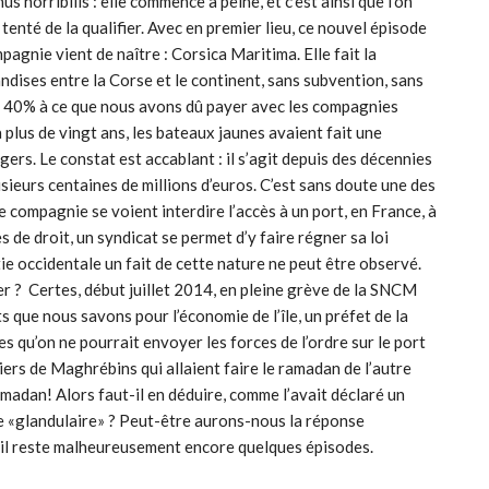
us horribilis : elle commence à peine, et c’est ainsi que l’on
 tenté de la qualifier. Avec en premier lieu, ce nouvel épisode
pagnie vient de naître : Corsica Maritima. Elle fait la
dises entre la Corse et le continent, sans subvention, sans
de 40% à ce que nous avons dû payer avec les compagnies
 plus de vingt ans, les bateaux jaunes avaient fait une
ers. Le constat est accablant : il s’agit depuis des décennies
sieurs centaines de millions d’euros. C’est sans doute une des
 compagnie se voient interdire l’accès à un port, en France, à
 de droit, un syndicat se permet d’y faire régner sa loi
 occidentale un fait de cette nature ne peut être observé.
er ? Certes, début juillet 2014, en pleine grève de la SNCM
s que nous savons pour l’économie de l’île, un préfet de la
 qu’on ne pourrait envoyer les forces de l’ordre sur le port
liers de Maghrébins qui allaient faire le ramadan de l’autre
amadan! Alors faut-il en déduire, comme l’avait déclaré un
me «glandulaire» ? Peut-être aurons-nous la réponse
 ; il reste malheureusement encore quelques épisodes.