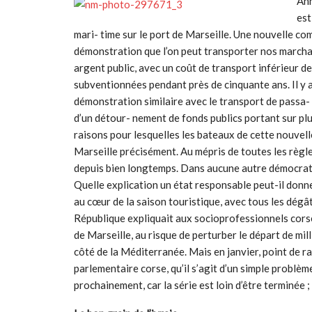
Ann
est
mari- time sur le port de Marseille. Une nouvelle com
démonstration que l’on peut transporter nos marchan
argent public, avec un coût de transport inférieur 
subventionnées pendant près de cinquante ans. Il y a
démonstration similaire avec le transport de passa- g
d’un détour- nement de fonds publics portant sur plu
raisons pour lesquelles les bateaux de cette nouvelle
Marseille précisément. Au mépris de toutes les règles
depuis bien longtemps. Dans aucune autre démocratie
Quelle explication un état responsable peut-il donn
au cœur de la saison touristique, avec tous les dégât
République expliquait aux socioprofessionnels corses
de Marseille, au risque de perturber le départ de mil
côté de la Méditerranée. Mais en janvier, point de r
parlementaire corse, qu’il s’agit d’un simple problè
prochainement, car la série est loin d’être terminée