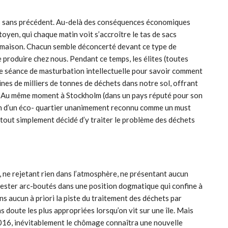
s sans précédent. Au-delà des conséquences économiques
itoyen, qui chaque matin voit s’accroître le tas de sacs
a maison. Chacun semble déconcerté devant ce type de
e produire chez nous. Pendant ce temps, les élites (toutes
e séance de masturbation intellectuelle pour savoir comment
ines de milliers de tonnes de déchets dans notre sol, offrant
r. Au même moment à Stockholm (dans un pays réputé pour son
on d’un éco- quartier unanimement reconnu comme un must
tout simplement décidé d’y traiter le problème des déchets
 ne rejetant rien dans l’atmosphère, ne présentant aucun
rester arc-boutés dans une position dogmatique qui confine à
ns aucun à priori la piste du traitement des déchets par
ns doute les plus appropriées lorsqu’on vit sur une île. Mais
2016, inévitablement le chômage connaîtra une nouvelle