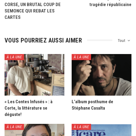
CORSE, UN BRUTAL COUP DE
tragédie républicaine
SEMONCE QUI REBAT LES
CARTES
VOUS POURRIEZ AUSSI AIMER
Tout
À LA UNE
À LA UNE
« Les Contes Infusés » : à
L’album posthume de
Corte, la littérature se
Stéphane Casalta
déguste!
À LA UNE
À LA UNE