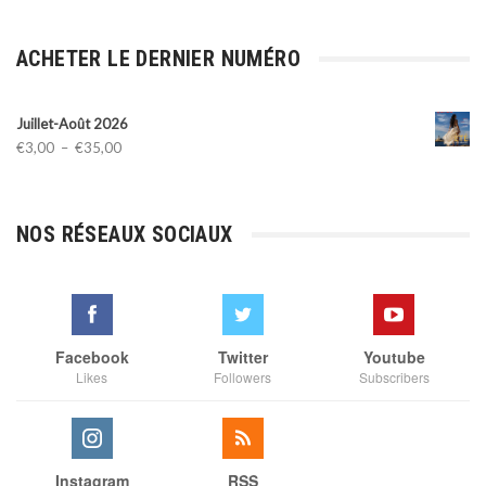
ACHETER LE DERNIER NUMÉRO
Juillet-Août 2026
Plage
€
3,00
–
€
35,00
de
prix :
€3,00
NOS RÉSEAUX SOCIAUX
à
€35,00
Facebook
Twitter
Youtube
Likes
Followers
Subscribers
Instagram
RSS