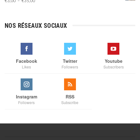
Plage
€
3,00
–
€
35,00
de
prix :
€3,00
NOS RÉSEAUX SOCIAUX
à
€35,00
Facebook
Twitter
Youtube
Likes
Followers
Subscribers
Instagram
RSS
Followers
Subscribe