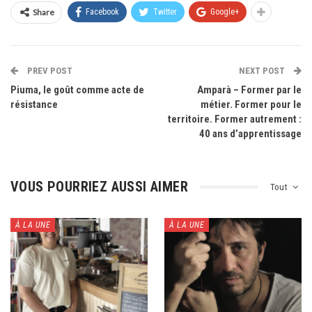
Share
Facebook
Twitter
Google+
PREV POST
NEXT POST
Piuma, le goût comme acte de
Amparà – Former par le
résistance
métier. Former pour le
territoire. Former autrement :
40 ans d’apprentissage
VOUS POURRIEZ AUSSI AIMER
Tout
À LA UNE
À LA UNE