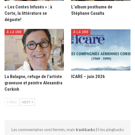
« Les Contes Infusés » : à
L’album posthume de
Corte, la littérature se
Stéphane Casalta
déguste!
À LA UNE
À LA UNE
La Balagne, refuge de l’artiste
ICARE – juin 2026
graveuse et peintre Alexandra
Corkish
PREV
NEXT
Les commentaires sont fermés, mais
trackbacks
Et les pingbacks