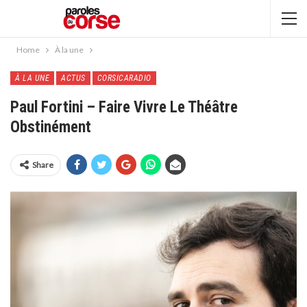
Home
À la une
À LA UNE
ACTUS
CORSICARADIO
Paul Fortini – Faire Vivre Le Théâtre
Obstinément
Share