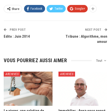
Share
Facebook
Twitter
Google+
PREV POST
NEXT POST
Edito : Juin 2014
Tribune : Algorithme, mon
amour
VOUS POURRIEZ AUSSI AIMER
Tout
ARCHIVES
ARCHIVES
Le viager, une solution de
Immobilier : Avez-vous pensé