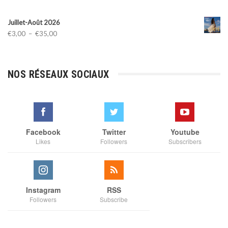
Juillet-Août 2026
Plage
€
3,00
–
€
35,00
de
prix :
€3,00
NOS RÉSEAUX SOCIAUX
à
€35,00
Facebook
Twitter
Youtube
Likes
Followers
Subscribers
Instagram
RSS
Followers
Subscribe