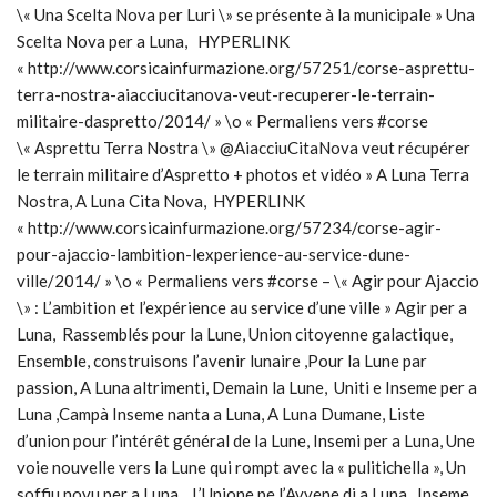
\« Una Scelta Nova per Luri \» se présente à la municipale » Una
Scelta Nova per a Luna, HYPERLINK
« http://www.corsicainfurmazione.org/57251/corse-asprettu-
terra-nostra-aiacciucitanova-veut-recuperer-le-terrain-
militaire-daspretto/2014/ » \o « Permaliens vers #corse
\« Asprettu Terra Nostra \» @AiacciuCitaNova veut récupérer
le terrain militaire d’Aspretto + photos et vidéo » A Luna Terra
Nostra, A Luna Cita Nova, HYPERLINK
« http://www.corsicainfurmazione.org/57234/corse-agir-
pour-ajaccio-lambition-lexperience-au-service-dune-
ville/2014/ » \o « Permaliens vers #corse – \« Agir pour Ajaccio
\» : L’ambition et l’expérience au service d’une ville » Agir per a
Luna, Rassemblés pour la Lune, Union citoyenne galactique,
Ensemble, construisons l’avenir lunaire ,Pour la Lune par
passion, A Luna altrimenti, Demain la Lune, Uniti e Inseme per a
Luna ,Campà Inseme nanta a Luna, A Luna Dumane, Liste
d’union pour l’intérêt général de la Lune, Insemi per a Luna, Une
voie nouvelle vers la Lune qui rompt avec la « pulitichella », Un
soffiu novu per a Luna , L’Unione pe l’Avvene di a Luna, Inseme