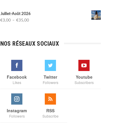
Juillet-Août 2026
Plage
€
3,00
–
€
35,00
de
prix :
€3,00
NOS RÉSEAUX SOCIAUX
à
€35,00
Facebook
Twitter
Youtube
Likes
Followers
Subscribers
Instagram
RSS
Followers
Subscribe