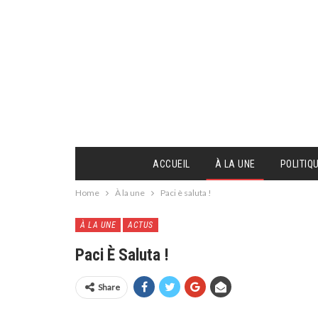
ACCUEIL
À LA UNE
POLITIQ
Home
À la une
Paci è saluta !
À LA UNE
ACTUS
Paci È Saluta !
Share