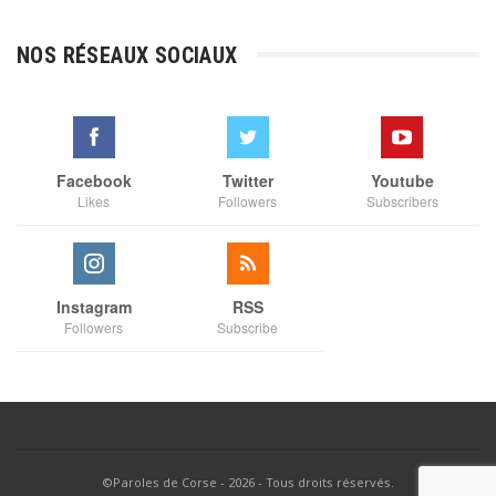
prix :
€3,00
NOS RÉSEAUX SOCIAUX
à
€35,00
Facebook
Twitter
Youtube
Likes
Followers
Subscribers
Instagram
RSS
Followers
Subscribe
©Paroles de Corse - 2026 - Tous droits réservés.