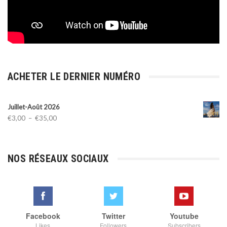
ACHETER LE DERNIER NUMÉRO
Juillet-Août 2026
Plage
€
3,00
–
€
35,00
de
prix :
€3,00
NOS RÉSEAUX SOCIAUX
à
€35,00
Facebook
Twitter
Youtube
Likes
Followers
Subscribers