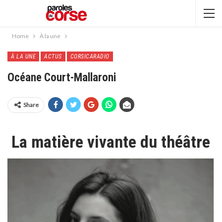
Home
À la une
À LA UNE
ACTUS
CORSICARADIO
Océane Court-Mallaroni
Share
La matière vivante du théâtre