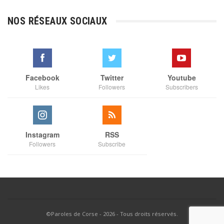
prix :
€3,00
NOS RÉSEAUX SOCIAUX
à
€35,00
Facebook
Twitter
Youtube
Likes
Followers
Subscribers
Instagram
RSS
Followers
Subscribe
©Paroles de Corse - 2026 - Tous droits réservés.