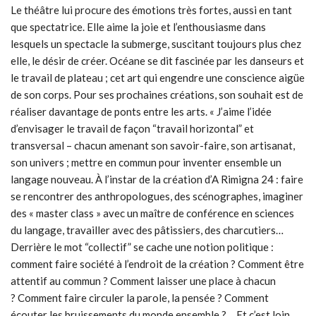
Le théâtre lui procure des émotions très fortes, aussi en tant
que spectatrice. Elle aime la joie et l’enthousiasme dans
lesquels un spectacle la submerge, suscitant toujours plus chez
elle, le désir de créer. Océane se dit fascinée par les danseurs et
le travail de plateau ; cet art qui engendre une conscience aigüe
de son corps. Pour ses prochaines créations, son souhait est de
réaliser davantage de ponts entre les arts. « J’aime l’idée
d’envisager le travail de façon “travail horizontal” et
transversal – chacun amenant son savoir-faire, son artisanat,
son univers ; mettre en commun pour inventer ensemble un
langage nouveau. À l’instar de la création d’A Rimigna 24 : faire
se rencontrer des anthropologues, des scénographes, imaginer
des « master class » avec un maître de conférence en sciences
du langage, travailler avec des pâtissiers, des charcutiers…
Derrière le mot “collectif” se cache une notion politique :
comment faire société à l’endroit de la création ? Comment être
attentif au commun ? Comment laisser une place à chacun
? Comment faire circuler la parole, la pensée ? Comment
écouter les bruissements du monde ensemble ?… Et c’est loin