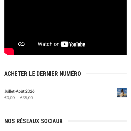
ACHETER LE DERNIER NUMÉRO
Juillet-Août 2026
Plage
€
3,00
–
€
35,00
de
prix :
€3,00
NOS RÉSEAUX SOCIAUX
à
€35,00