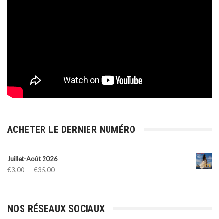
ACHETER LE DERNIER NUMÉRO
Juillet-Août 2026
Plage
€
3,00
–
€
35,00
de
prix :
€3,00
NOS RÉSEAUX SOCIAUX
à