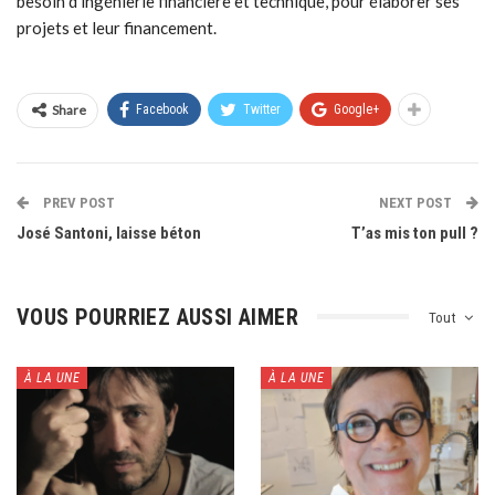
besoin d’ingénierie financière et technique, pour élaborer ses
projets et leur financement.
Share
Facebook
Twitter
Google+
PREV POST
NEXT POST
José Santoni, laisse béton
T’as mis ton pull ?
VOUS POURRIEZ AUSSI AIMER
Tout
À LA UNE
À LA UNE