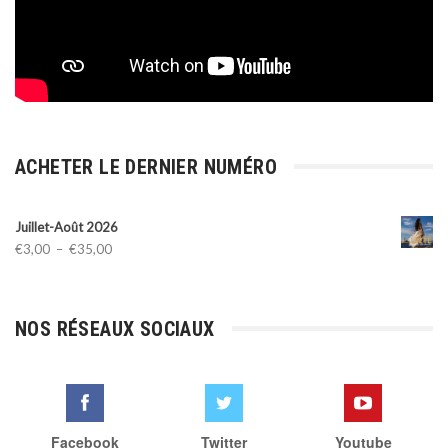
ACHETER LE DERNIER NUMÉRO
Juillet-Août 2026
Plage
€
3,00
–
€
35,00
de
prix :
€3,00
NOS RÉSEAUX SOCIAUX
à
€35,00
Facebook
Twitter
Youtube