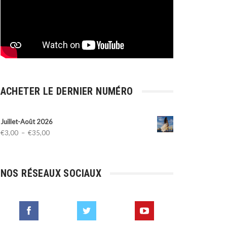
ACHETER LE DERNIER NUMÉRO
Juillet-Août 2026
Plage
€
3,00
–
€
35,00
de
prix :
€3,00
NOS RÉSEAUX SOCIAUX
à
€35,00