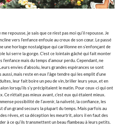
 me repousse, je sais que ce n’est pas moi qu’il repousse. Je
s’incline vers l’enfance enfouie au creux de son cœur. Le passé
me une horloge nostalgique qui carillonne en s’enfonçant de
ble lui serre la gorge. C’est ce lointain gâché qui fait monter
 pas l’enfance mais du temps d’amour perdu. Cependant, ne
Leurs envies d’absolu, leurs grandes espérances se sont
 aussi, mais reste en eux l’âge tendre qui les emplit d’une
ltes, leur fait boire un peu de vin, briller leurs yeux, et en
alon lorsqu’ils s’y précipitaient le matin. Pour ceux-ci qui ont
x. Ce n’était pas mieux avant, c’est eux qui étaient mieux.
mmense possibilité de l’avenir, la naïveté, la confiance, les
 est d’un grand secours la plupart du temps. Mais parfois au
es rêves, et sa déception les meurtrit, alors il en faut des
aider à ce qu’ils transmettent un beau flambeau à leurs petits.