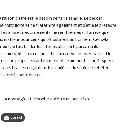
raison d’être est le besoin de faire famille. Le besoin
e complicité et de fraternité également et d’être le prétexte
s festons et des ornements me rend heureux. Il arrive que
e au malheur pour ceux qui s’obstinent au bonheur. Ceux-là
x, je fais briller les étoiles plus fort, parce qu’ils
les émerveille, parce que celui qui redevient avec naturel le
venir son propre enfant m’émeut. À ce moment, le petit spleen
ns ses bras en regardant les lumières du sapin se refléter
Et alors je peux entrer…
: la nostalgie et le bonheur d’être un peu triste !
Courriel