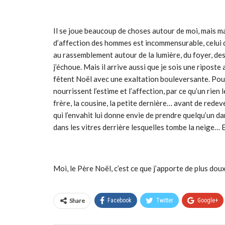
Il se joue beaucoup de choses autour de moi, mais ma 
d’affection des hommes est incommensurable, celui d
au rassemblement autour de la lumière, du foyer, de
j’échoue. Mais il arrive aussi que je sois une ripost
fêtent Noël avec une exaltation bouleversante. Pour eu
nourrissent l’estime et l’affection, par ce qu’un rien 
frère, la cousine, la petite dernière… avant de rede
qui l’envahit lui donne envie de prendre quelqu’un da
dans les vitres derrière lesquelles tombe la neige… 
Moi, le Père Noël, c’est ce que j’apporte de plus doux 
Share
Facebook
Twitter
Google+