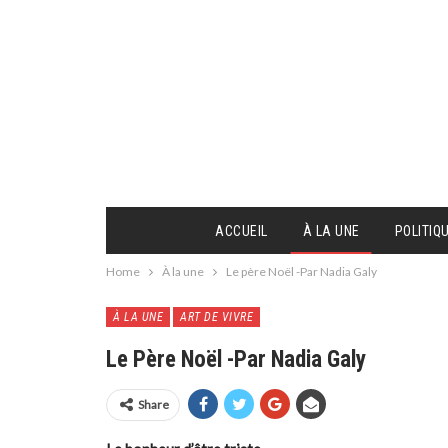
ACCUEIL
À LA UNE
POLITIQ
Home
À la une
Le père Noël -Par Nadia Galy
À LA UNE
ART DE VIVRE
Le Père Noël -Par Nadia Galy
Share