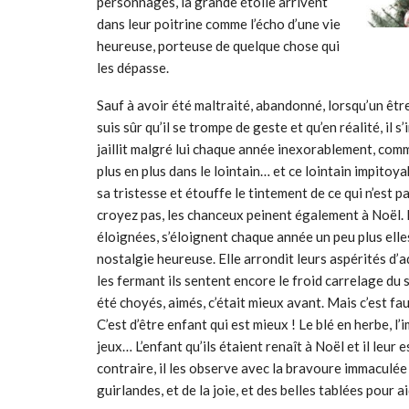
personnages, la grande étoile arrivent
dans leur poitrine comme l’écho d’une vie
heureuse, porteuse de quelque chose qui
les dépasse.
Sauf à avoir été maltraité, abandonné, lorsqu’un être
suis sûr qu’il se trompe de geste et qu’en réalité, il 
jaillit malgré lui chaque année inexorablement, com
plus en plus dans le lointain… et ce lointain impitoya
sa tristesse et étouffe le tintement de ce qui n’est
croyez pas, les chanceux peinent également à Noël. 
éloignées, s’éloignent chaque année un peu plus elles
nostalgie heureuse. Elle arrondit leurs aspérités d’adu
les fermant ils sentent encore le froid carrelage du s
été choyés, aimés, c’était mieux avant. Mais c’est fau
C’est d’être enfant qui est mieux ! Le blé en herbe, l’i
jeux… L’enfant qu’ils étaient renaît à Noël et il leur
contraire, il les observe avec la bravoure immaculée d
guirlandes, et de la joie, et des belles tablées pour 