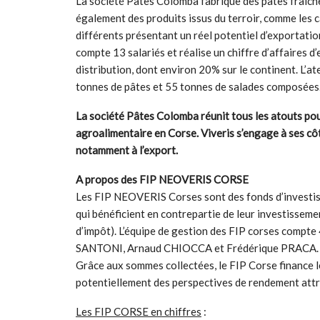
La société Pâtes Colomba fabrique des pâtes fraîch
également des produits issus du terroir, comme les 
différents présentant un réel potentiel d’exportatio
compte 13 salariés et réalise un chiffre d’affaires 
distribution, dont environ 20% sur le continent. L’at
tonnes de pâtes et 55 tonnes de salades composées
La société Pâtes Colomba réunit tous les atouts pou
agroalimentaire en Corse. Viveris s’engage à ses cô
notamment à l’export.
A propos des FIP NEOVERIS CORSE
Les FIP NEOVERIS Corses sont des fonds d’investis
qui bénéficient en contrepartie de leur investissem
d’impôt). L’équipe de gestion des FIP corses compte
SANTONI, Arnaud CHIOCCA et Frédérique PRACA.
Grâce aux sommes collectées, le FIP Corse finance
potentiellement des perspectives de rendement attr
Les FIP CORSE en chiffres
: