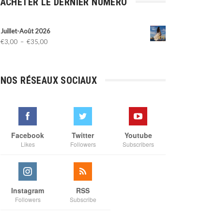
ACHETER LE DERNIER NUMÉRO
Juillet-Août 2026
Plage
€
3,00
–
€
35,00
de
prix :
€3,00
NOS RÉSEAUX SOCIAUX
à
€35,00
Facebook
Twitter
Youtube
Likes
Followers
Subscribers
Instagram
RSS
Followers
Subscribe