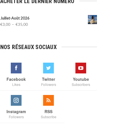
ACHETER LE DERNIER NUMÉRO
Juillet-Août 2026
Plage
€
3,00
–
€
35,00
de
prix :
€3,00
NOS RÉSEAUX SOCIAUX
à
€35,00
Facebook
Twitter
Youtube
Likes
Followers
Subscribers
Instagram
RSS
Followers
Subscribe