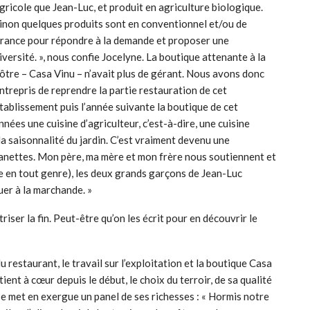
gricole que Jean-Luc, et produit en agriculture biologique.
inon quelques produits sont en conventionnel et/ou de
rance pour répondre à la demande et proposer une
iversité. », nous confie Jocelyne. La boutique attenante à la
ôtre – Casa Vinu – n’avait plus de gérant. Nous avons donc
ntrepris de reprendre la partie restauration de cet
tablissement puis l’année suivante la boutique de cet
es une cuisine d’agriculteur, c’est-à-dire, une cuisine
la saisonnalité du jardin. C’est vraiment devenu une
manettes. Mon père, ma mère et mon frère nous soutiennent et
ge en tout genre), les deux grands garçons de Jean-Luc
ouer à la marchande. »
riser la fin. Peut-être qu’on les écrit pour en découvrir le
 du restaurant, le travail sur l’exploitation et la boutique Casa
tient à cœur depuis le début, le choix du terroir, de sa qualité
se met en exergue un panel de ses richesses : « Hormis notre