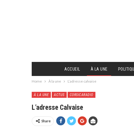
ACCUEIL
À LA UNE
POLITIQ
Home
À la une
L’adresse calvaise
À LA UNE
ACTUS
CORSICARADIO
L’adresse Calvaise
Share