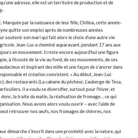
 qu’une adresse, elle est un territoire de production et de
p.
Marquée par la naissance de leur fille, Chilina, cette année-
celyne quitte son emploi après de nombreuses années
 soutenir son mari qui fait alors le choix d’une autre vie
agricole. Jean-Luc a cheminé auparavant, pendant 17 ans aux
ujours en mouvement. Il reste encore aujourd’hui une figure
ple, à l’écoute de la vie au fond, de ses mouvements, de ses
audacieux et inspirant des mille et une façon de s’ancrer dans
 responsable et création coexistent. « Au début, Jean-Luc
rc), des restaurants (La cabane du pêcheur, L’auberge de Tesa,
ticuliers. Il a voulu se diversifier, surtout pour l’hiver, et
donc, la traite du matin, la réalisation de fromage… ce qui
anisation. Nous avons alors voulu ouvrir – avec l’aide de
 peut retrouver nos œufs, nos fromages de chèvres, nos
eur démarche s’inscrit dans une proximité avec la nature, qui