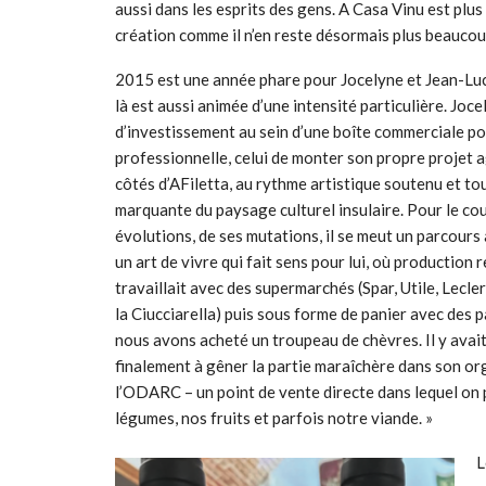
aussi dans les esprits des gens. A Casa Vinu est plus
création comme il n’en reste désormais plus beaucou
2015 est une année phare pour Jocelyne et Jean-Luc. 
là est aussi animée d’une intensité particulière. Jo
d’investissement au sein d’une boîte commerciale pour
professionnelle, celui de monter son propre projet 
côtés d’AFiletta, au rythme artistique soutenu et to
marquante du paysage culturel insulaire. Pour le cou
évolutions, de ses mutations, il se meut un parcours 
un art de vivre qui fait sens pour lui, où production
travaillait avec des supermarchés (Spar, Utile, Lecle
la Ciucciarella) puis sous forme de panier avec des par
nous avons acheté un troupeau de chèvres. Il y avait 
finalement à gêner la partie maraîchère dans son org
l’ODARC – un point de vente directe dans lequel on
légumes, nos fruits et parfois notre viande. »
L