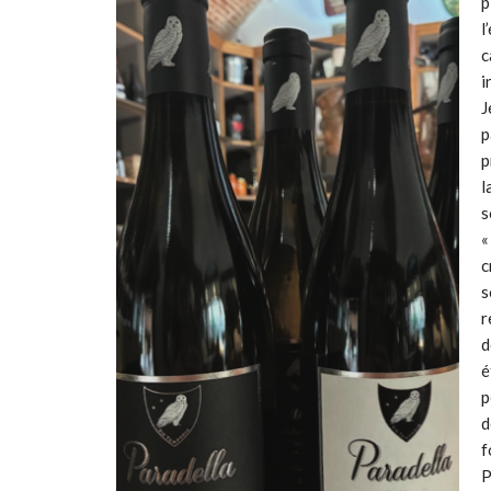
p
l
c
i
J
p
p
l
s
«
c
s
r
d
é
p
d
f
P