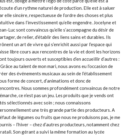
lus est, oblige à mettre l’égo de côté parce qu’elle est à
’écoute d’un rythme naturel de production. Elle est à saluer
ar elle sincère, respectueuse de l’ordre des choses et plus
ntuitive dans l’investissement qu’elle engendre. Jocelyne et
ean-Luc sont convaincus qu’elle s’accompagne du désir de
artager, de relier, d’établir des liens sains et durables. Ils
rônent un art de vivre qui s’enrichit aussi par l’espace qui
aisse libre cours aux rencontres de la vie et dont les horizons
ont toujours ouverts et susceptibles d’en accueillir d’autres :
 Grâce au talent de mon mari, nous avons eu l’occasion de
réer des événements musicaux au sein de l’établissement
ous forme de concert, d’animations et donc de
encontres. Nous sommes profondément convaincus de notre
émarche, ce n’est pas un jeu. Les produits que je vends ont
tés sélectionnés avec soin ; nous connaissons
ersonnellement une très grande partie des producteurs. A
éfaut de légumes ou fruits que nous ne produisons pas, je me
ournis – l’hiver – chez d’autres producteurs, notamment chez
ratali. Son gérant a suivi la même formation au lycée