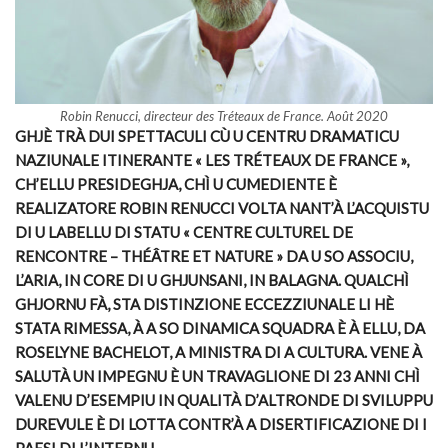
Robin Renucci, directeur des Tréteaux de France. Août 2020
GHJÈ TRÀ DUI SPETTACULI CÙ U CENTRU DRAMATICU
NAZIUNALE ITINERANTE « LES TRÉTEAUX DE FRANCE »,
CH’ELLU PRESIDEGHJA, CHÌ U CUMEDIENTE È
REALIZATORE ROBIN RENUCCI VOLTA NANT’À L’ACQUISTU
DI U LABELLU DI STATU « CENTRE CULTUREL DE
RENCONTRE – THÉÂTRE ET NATURE » DA U SO ASSOCIU,
L’ARIA, IN CORE DI U GHJUNSANI, IN BALAGNA. QUALCHÌ
GHJORNU FÀ, STA DISTINZIONE ECCEZZIUNALE LI HÈ
STATA RIMESSA, À A SO DINAMICA SQUADRA È À ELLU, DA
ROSELYNE BACHELOT, A MINISTRA DI A CULTURA. VENE À
SALUTÀ UN IMPEGNU È UN TRAVAGLIONE DI 23 ANNI CHÌ
VALENU D’ESEMPIU IN QUALITÀ D’ALTRONDE DI SVILUPPU
DUREVULE È DI LOTTA CONTR’À A DISERTIFICAZIONE DI I