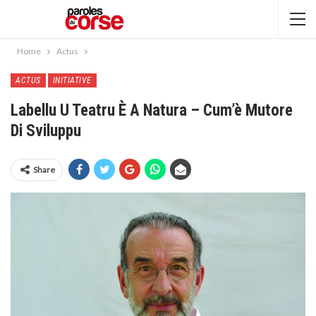
Home
Actus
ACTUS
INITIATIVE
Labellu U Teatru È A Natura – Cum’è Mutore
Di Sviluppu
Share