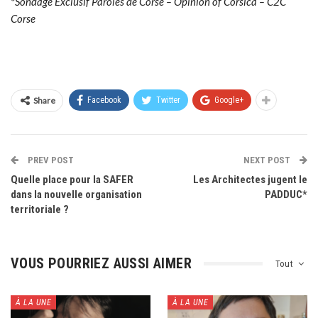
*Sondage Exclusif Paroles de Corse – Opinion of Corsica – C2C
Corse
Share
Facebook
Twitter
Google+
PREV POST
NEXT POST
Quelle place pour la SAFER
Les Architectes jugent le
dans la nouvelle organisation
PADDUC*
territoriale ?
VOUS POURRIEZ AUSSI AIMER
Tout
À LA UNE
À LA UNE