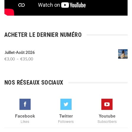
ACHETER LE DERNIER NUMÉRO
Juillet-Août 2026
Plage
€
3,00
–
€
35,00
de
prix :
€3,00
NOS RÉSEAUX SOCIAUX
à
€35,00
Facebook
Twitter
Youtube
Likes
Followers
Subscribers