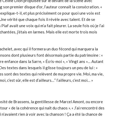
e Céline Dion propulsée sur le devant de la scène avec
g son premier disque d’or, l’auteur connaît la consécration. «
 explique-t-il, et plus précisément ce pour quoi une voix est
» Une vérité que chaque fois il révèle avec talent. Et de se
iaf avait une voix qui m’a fait pleurer. La seule fois où je l’ai
 chantées, j’étais en larmes. Mais elle est morte trois mois
achelet, avec qui il formera un duo fécond qui marquera la
hansons dont plusieurs font désormais partie du patrimoine : «
pre enfance dans la Sarre
,
« Écris-moi »
,
« Vingt ans »
…
Autant
Des textes dans lesquels il glisse toujours un peu de lui : «
tres sont des textes qui relèvent de ma propre vie. Moi, ma vie,
i, c’est sûr, elle est d’ailleurs…” l’ailleurs, c’est moi… »
sité de Brassens, la gentillesse de Marcel Amont, ou encore
r « de la cohérence qui naît du chaos ». « J’ai rencontré des
 n’avaient rien à voir avec la chanson ! Ça a été la chance de