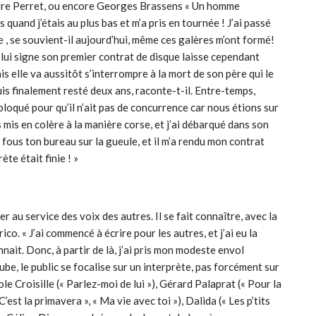
ierre Perret, ou encore Georges Brassens « Un homme
s quand j’étais au plus bas et m’a pris en tournée ! J’ai passé
ie , se souvient-il aujourd’hui, même ces galères m’ont formé!
 lui signe son premier contrat de disque laisse cependant
s elle va aussitôt s’interrompre à la mort de son père qui le
suis finalement resté deux ans, raconte-t-il. Entre-temps,
 bloqué pour qu’il n’ait pas de concurrence car nous étions sur
 mis en colère à la manière corse, et j’ai débarqué dans son
te fous ton bureau sur la gueule, et il m’a rendu mon contrat
te était finie ! »
au service des voix des autres. Il se fait connaître, avec la
o. « J’ai commencé à écrire pour les autres, et j’ai eu la
nait. Donc, à partir de là, j’ai pris mon modeste envol
tube, le public se focalise sur un interprète, pas forcément sur
ole Croisille (« Parlez-moi de lui »), Gérard Palaprat (« Pour la
est la primavera », « Ma vie avec toi »), Dalida (« Les p’tits