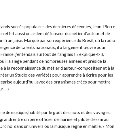
rands succès populaires des dernières décennies, Jean-Pierre
 en effet aussi un ardent défenseur du métier d’auteur et de
n française. Marqué par son expérience du Brésil, où la radio
mergence de talents nationaux, il a largement œuvré pour
rance, j’entendais surtout de l’anglais ! » explique-t-il,
où il a siégé pendant de nombreuses années et présidé la
he à la reconnaissance du métier d’auteur-compositeur et à la
créer un Studio des variétés pour apprendre à écrire pour les
é reprise aujourd’hui, avec des organismes créés pour mettre
ur… »
me de musique, habité par le goût des mots et des voyages.
randi entre un père officier de marine et pilote d’essai au
’Orcino, dans un univers où la musique règne en maître. « Mon