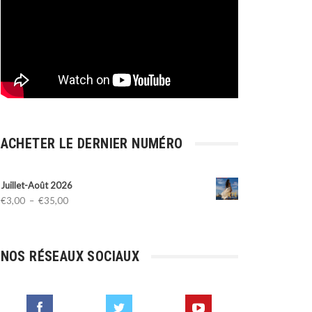
ACHETER LE DERNIER NUMÉRO
Juillet-Août 2026
Plage
€
3,00
–
€
35,00
de
prix :
€3,00
NOS RÉSEAUX SOCIAUX
à
€35,00