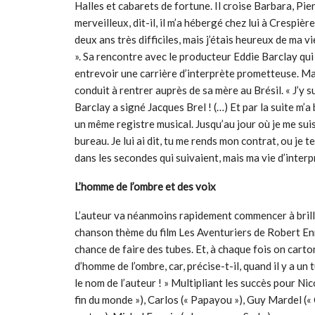
Halles et cabarets de fortune. Il croise Barbara, P
merveilleux, dit-il, il m’a hébergé chez lui à Crespière
deux ans très difficiles, mais j’étais heureux de ma v
». Sa rencontre avec le producteur Eddie Barclay qui
entrevoir une carrière d’interprète prometteuse. Mai
conduit à rentrer auprès de sa mère au Brésil. « J’y 
Barclay a signé Jacques Brel ! (…) Et par la suite m’a
un même registre musical. Jusqu’au jour où je me suis
bureau. Je lui ai dit, tu me rends mon contrat, ou je 
dans les secondes qui suivaient, mais ma vie d’interprè
L’homme de l’ombre et des voix
L’auteur va néanmoins rapidement commencer à briller 
chanson thème du film Les Aventuriers de Robert Enric
chance de faire des tubes. Et, à chaque fois on carton
d’homme de l’ombre, car, précise-t-il, quand il y a un 
le nom de l’auteur ! » Multipliant les succès pour Nic
fin du monde »), Carlos (« Papayou »), Guy Mardel (« C’