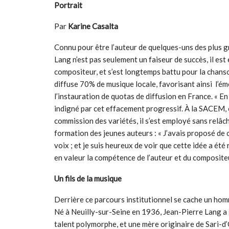
Portrait
Par
Karine Casalta
Connu pour être l’auteur de quelques-uns des plus g
Lang n’est pas seulement un faiseur de succès, il est
compositeur, et s’est longtemps battu pour la chanso
diffuse 70% de musique locale, favorisant ainsi l’é
l’instauration de quotas de diffusion en France. « En F
indigné par cet effacement progressif. À la SACEM, 
commission des variétés, il s’est employé sans relâc
formation des jeunes auteurs : « J’avais proposé de 
voix ; et je suis heureux de voir que cette idée a ét
en valeur la compétence de l’auteur et du composite
Un fils de la musique
Derrière ce parcours institutionnel se cache un hom
Né à Neuilly-sur-Seine en 1936, Jean-Pierre Lang a g
talent polymorphe, et une mère originaire de Sari-d