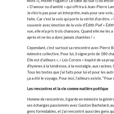
mots »), Michel Fugain (« Le cœur au Sud ») ou encor
« D’amour ou d’amitié » qui offrira à Jean-Pierre Lan
Je n’écris pas pour un interprète, mais pour une voix,
faite. Car c’est la voix qui porte la vérité d’un être. 
souvenir avec émotion de la voix d’Édith Piaf « Édith P
vue, elle m’a pris trois chansons. Quand elle me les a
après et ne les a donc jamais chantées ! »
Cependant, c’est surtout sa rencontre avec Pierre B
mémoire collective. Pour lui, il signe près de 180 c
Elle est d’ailleurs »
,
« Les Corons » inspiré de sa pro
d’hymnes à la tendresse, à la nostalgie, aux racines. 
Tous les textes que j’ai faits pour lui et pour les au
ça a été le voyage. Pour moi, l’ailleurs existe. “Pour mo
Les rencontres et la vie comme matière poétique
Homme de rencontres, il garde en mémoire la généro
ses échanges passionnés avec Gaston Bachelard, autou
gens formidables, et j’ai rencontré aussi des gens qui