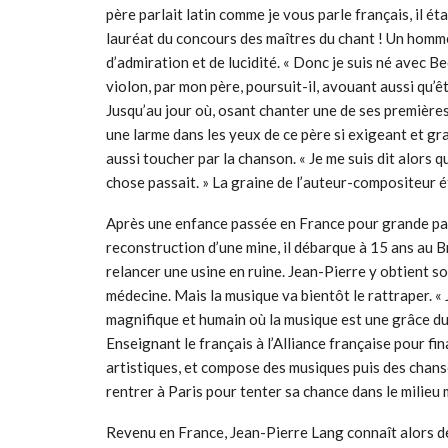
père parlait latin comme je vous parle français, il ét
lauréat du concours des maîtres du chant ! Un homme
d’admiration et de lucidité. « Donc je suis né avec 
violon, par mon père, poursuit-il, avouant aussi qu’êtr
Jusqu’au jour où, osant chanter une de ses premières
une larme dans les yeux de ce père si exigeant et gran
aussi toucher par la chanson. « Je me suis dit alors 
chose passait. » La graine de l’auteur-compositeur é
Après une enfance passée en France pour grande part
reconstruction d’une mine, il débarque à 15 ans au Bré
relancer une usine en ruine. Jean-Pierre y obtient s
médecine. Mais la musique va bientôt le rattraper. «
magnifique et humain où la musique est une grâce du 
Enseignant le français à l’Alliance française pour fin
artistiques, et compose des musiques puis des chans
rentrer à Paris pour tenter sa chance dans le milieu 
Revenu en France, Jean-Pierre Lang connaît alors de