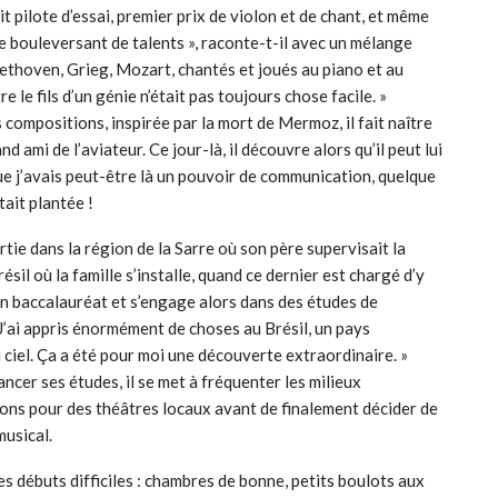
ait pilote d’essai, premier prix de violon et de chant, et même
 bouleversant de talents », raconte-t-il avec un mélange
Beethoven, Grieg, Mozart, chantés et joués au piano et au
e le fils d’un génie n’était pas toujours chose facile. »
 compositions, inspirée par la mort de Mermoz, il fait naître
d ami de l’aviateur. Ce jour-là, il découvre alors qu’il peut lui
que j’avais peut-être là un pouvoir de communication, quelque
tait plantée !
ie dans la région de la Sarre où son père supervisait la
sil où la famille s’installe, quand ce dernier est chargé d’y
on baccalauréat et s’engage alors dans des études de
 J’ai appris énormément de choses au Brésil, un pays
ciel. Ça a été pour moi une découverte extraordinaire. »
ancer ses études, il se met à fréquenter les milieux
ons pour des théâtres locaux avant de finalement décider de
musical.
s débuts difficiles : chambres de bonne, petits boulots aux