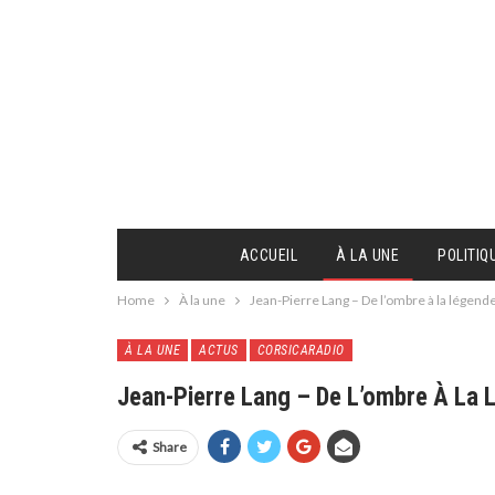
ACCUEIL
À LA UNE
POLITIQ
Home
À la une
Jean-Pierre Lang – De l’ombre à la légend
À LA UNE
ACTUS
CORSICARADIO
Jean-Pierre Lang – De L’ombre À La 
Share