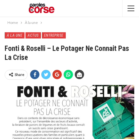
Home
À la une
À LA UNE
ACTUS
ENTREPRISE
Fonti & Roselli – Le Potager Ne Connait Pas
La Crise
Share