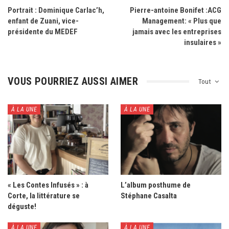
Portrait : Dominique Carlac’h,
Pierre-antoine Bonifet :ACG
enfant de Zuani, vice-
Management: « Plus que
présidente du MEDEF
jamais avec les entreprises
insulaires »
VOUS POURRIEZ AUSSI AIMER
Tout
À LA UNE
À LA UNE
« Les Contes Infusés » : à
L’album posthume de
Corte, la littérature se
Stéphane Casalta
déguste!
À LA UNE
À LA UNE