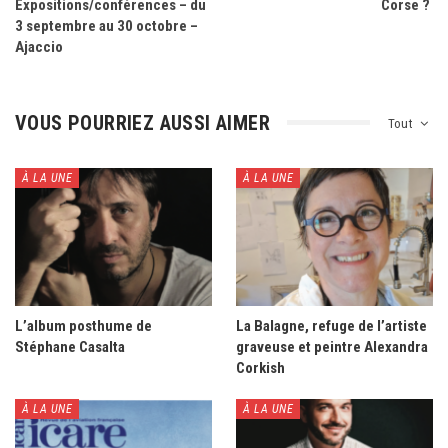
Expositions/conférences – du
Corse ?
3 septembre au 30 octobre –
Ajaccio
VOUS POURRIEZ AUSSI AIMER
Tout
À LA UNE
À LA UNE
L’album posthume de
La Balagne, refuge de l’artiste
Stéphane Casalta
graveuse et peintre Alexandra
Corkish
À LA UNE
À LA UNE