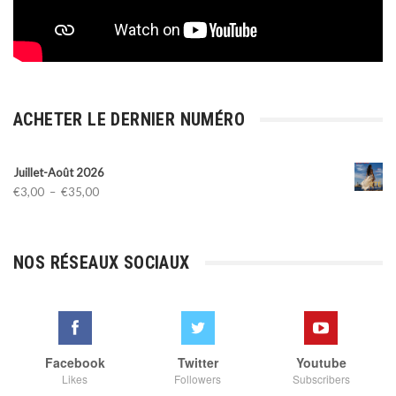
ACHETER LE DERNIER NUMÉRO
Juillet-Août 2026
Plage
€
3,00
–
€
35,00
de
prix :
€3,00
NOS RÉSEAUX SOCIAUX
à
€35,00
Facebook
Twitter
Youtube
Likes
Followers
Subscribers