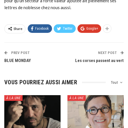
pour qu’un secteur à forte valeur ajoutée ait pleinement ses
lettres de noblesse chez nous aussi.
Share
Facebook
Twitter
Google+
PREV POST
NEXT POST
BLUE MONDAY
Les corses passent au vert
VOUS POURRIEZ AUSSI AIMER
Tout
À LA UNE
À LA UNE