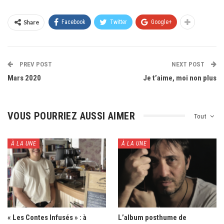
Share
Facebook
Twitter
Google+
PREV POST
NEXT POST
Mars 2020
Je t’aime, moi non plus
VOUS POURRIEZ AUSSI AIMER
Tout
À LA UNE
À LA UNE
« Les Contes Infusés » : à
L’album posthume de