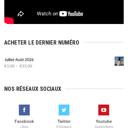
ACHETER LE DERNIER NUMÉRO
Juillet-Août 2026
Plage
€
3,00
–
€
35,00
de
prix :
€3,00
NOS RÉSEAUX SOCIAUX
à
€35,00
Facebook
Twitter
Youtube
Likes
Followers
Subscribers