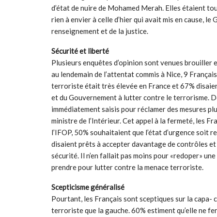
d’état de nuire de Mohamed Merah. Elles étaient tout
rien à envier à celle d’hier qui avait mis en cause, l
renseignement et de la justice.
Sécurité et liberté
Plusieurs enquêtes d’opinion sont venues brouiller en
au lendemain de l’attentat commis à Nice, 9 França
terroriste était très élevée en France et 67% disai
et du Gouvernement à lutter contre le terrorisme. D
immédiatement saisis pour réclamer des mesures plus
ministre de l’Intérieur. Cet appel à la fermeté, les Fr
l’IFOP, 50% souhaitaient que l’état d’urgence soit r
disaient prêts à accepter davantage de contrôles et
sécurité. Il n’en fallait pas moins pour «redoper» un
prendre pour lutter contre la menace terroriste.
Scepticisme généralisé
Pourtant, les Français sont sceptiques sur la capa- ci
terroriste que la gauche. 60% estiment qu’elle ne fer