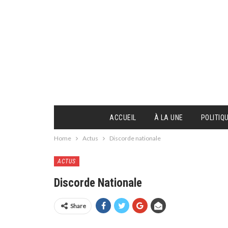
ACCUEIL
À LA UNE
POLITIQ
Home
Actus
Discorde nationale
ACTUS
Discorde Nationale
Share