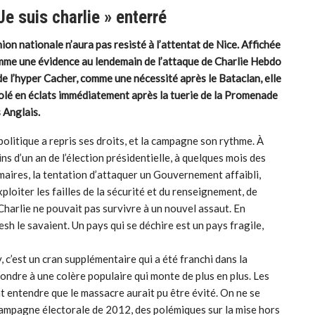
Je suis charlie » enterré
nion nationale n’aura pas resisté à l’attentat de Nice. Affichée
me une évidence au lendemain de l’attaque de Charlie Hebdo
de l’hyper Cacher, comme une nécessité après le Bataclan, elle
olé en éclats immédiatement après la tuerie de la Promenade
 Anglais.
politique a repris ses droits, et la campagne son rythme. À
ns d’un an de l’élection présidentielle, à quelques mois des
maires, la tentation d’attaquer un Gouvernement affaibli,
xploiter les failles de la sécurité et du renseignement, de
e Charlie ne pouvait pas survivre à un nouvel assaut. En
sh le savaient. Un pays qui se déchire est un pays fragile,
c’est un cran supplémentaire qui a été franchi dans la
pondre à une colère populaire qui monte de plus en plus. Les
t entendre que le massacre aurait pu être évité. On ne se
 campagne électorale de 2012, des polémiques sur la mise hors