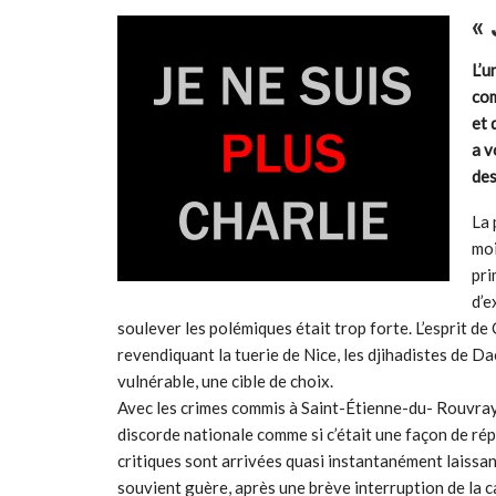
« 
L’u
com
et 
a v
des
La 
moi
pri
d’e
soulever les polémiques était trop forte. L’esprit d
revendiquant la tuerie de Nice, les djihadistes de Dae
vulnérable, une cible de choix.
Avec les crimes commis à Saint-Étienne-du- Rouvray, 
discorde nationale comme si c’était une façon de ré
critiques sont arrivées quasi instantanément laissan
souvient guère, après une brève interruption de la