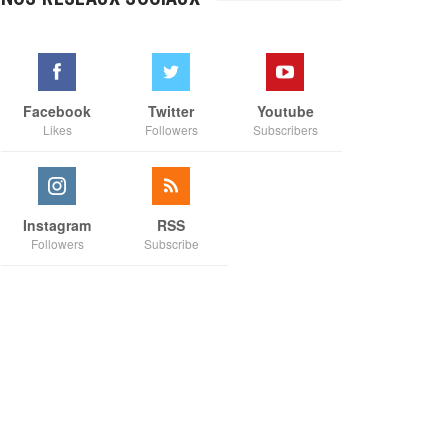
à
€35,00
Facebook
Twitter
Youtube
Likes
Followers
Subscribers
Instagram
RSS
Followers
Subscribe