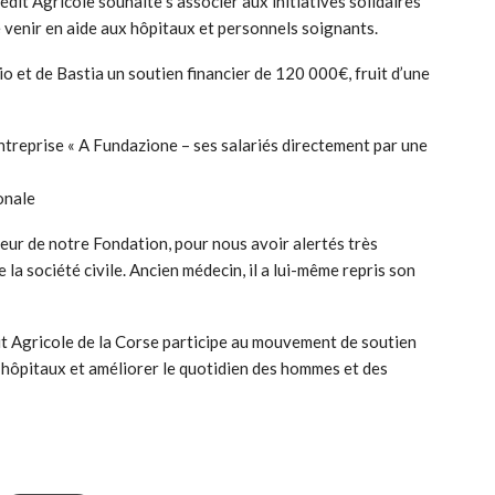
rédit Agricole souhaite s’associer aux initiatives solidaires
de venir en aide aux hôpitaux et personnels soignants.
o et de Bastia un soutien financier de 120 000€, fruit d’une
ntreprise « A Fundazione – ses salariés directement par une
onale
ur de notre Fondation, pour nous avoir alertés très
 la société civile. Ancien médecin, il a lui-même repris son
rédit Agricole de la Corse participe au mouvement de soutien
s hôpitaux et améliorer le quotidien des hommes et des