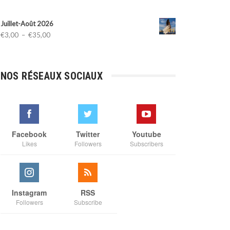
Juillet-Août 2026
Plage
€
3,00
–
€
35,00
de
prix :
€3,00
NOS RÉSEAUX SOCIAUX
à
€35,00
Facebook
Twitter
Youtube
Likes
Followers
Subscribers
Instagram
RSS
Followers
Subscribe