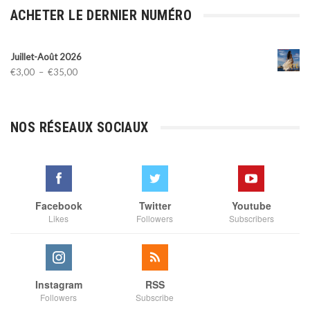
ACHETER LE DERNIER NUMÉRO
Juillet-Août 2026
Plage
€
3,00
–
€
35,00
de
prix :
€3,00
NOS RÉSEAUX SOCIAUX
à
€35,00
Facebook
Twitter
Youtube
Likes
Followers
Subscribers
Instagram
RSS
Followers
Subscribe