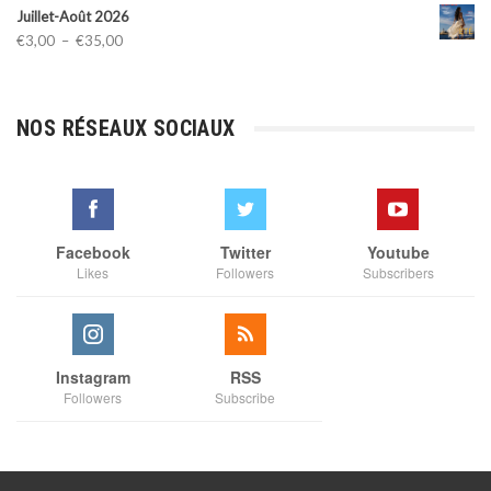
Juillet-Août 2026
Plage
€
3,00
–
€
35,00
de
prix :
€3,00
NOS RÉSEAUX SOCIAUX
à
€35,00
Facebook
Twitter
Youtube
Likes
Followers
Subscribers
Instagram
RSS
Followers
Subscribe