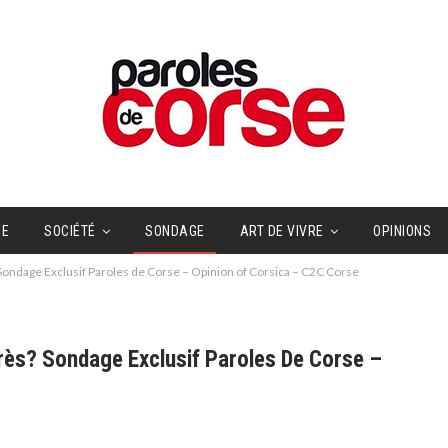
UE
SOCIÉTÉ
SONDAGE
ART DE VIVRE
OPINIONS
ndage Exclusif Paroles de Corse – Opinion of Corsica – C2C Corse
s? Sondage Exclusif Paroles De Corse –