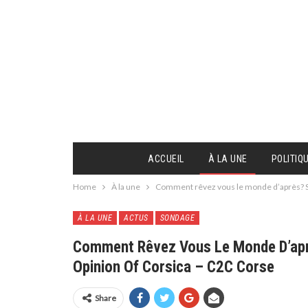
ACCUEIL
À LA UNE
POLITIQ
Home
À la une
Comment rêvez vous le monde d’après? So
À LA UNE
ACTUS
SONDAGE
Comment Rêvez Vous Le Monde D’aprè
Opinion Of Corsica – C2C Corse
Share