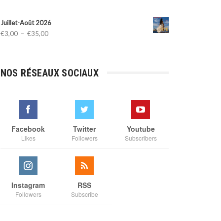
Juillet-Août 2026
Plage
€
3,00
–
€
35,00
de
prix :
€3,00
NOS RÉSEAUX SOCIAUX
à
€35,00
Facebook
Twitter
Youtube
Likes
Followers
Subscribers
Instagram
RSS
Followers
Subscribe