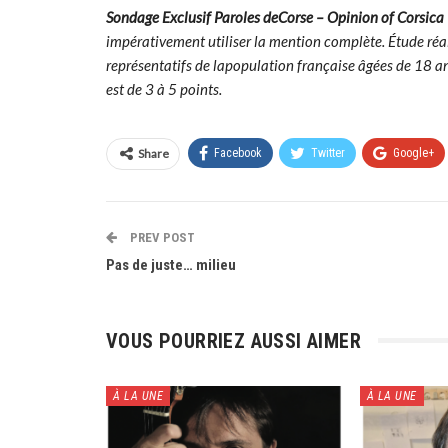
Sondage Exclusif Paroles deCorse – Opinion of Corsic
impérativement utiliser la mention complète. Étude réa
représentatifs de lapopulation française âgées de 18 ans 
est de 3 à 5 points.
Share
Facebook
Twitter
Google+
PREV POST
Pas de juste… milieu
VOUS POURRIEZ AUSSI AIMER
À LA UNE
À LA UNE