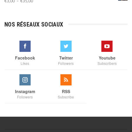
Plage
€
3,00
–
€
35,00
de
prix :
€3,00
NOS RÉSEAUX SOCIAUX
à
€35,00
Facebook
Twitter
Youtube
Likes
Followers
Subscribers
Instagram
RSS
Followers
Subscribe