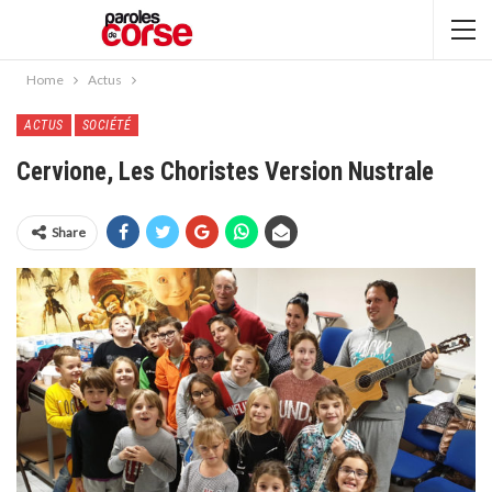
Home
Actus
ACTUS
SOCIÉTÉ
Cervione, Les Choristes Version Nustrale
Share