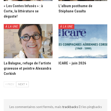
« Les Contes Infusés » : à
L’album posthume de
Corte, la littérature se
Stéphane Casalta
déguste!
À LA UNE
À LA UNE
La Balagne, refuge de l’artiste
ICARE – juin 2026
graveuse et peintre Alexandra
Corkish
PREV
NEXT
Les commentaires sont fermés, mais
trackbacks
Et les pingbacks