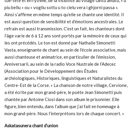
tue-tête et en rythme, de la visibilité au village tantu amatu, « u
piu bellu » ou « vogliu sottu u to cielu vera i ghjorni passa ».
Ainsi s’affirme en même temps qu’elle se chante une identité. Il
est aussi question de sensibilité et d’émotions ancestrales. Le
refrain est aussi transmission. C’est un fait, les chanteurs dont
l’âge varie de 6 à 12 ans sont portés par la mémoire de ceux qui
les ont précédés. Le ton est donné par Nathalie Simonetti
Vasta, enseignante de chant au sein de l’école associative, mais
aussi chanteuse et animatrice, en particulier de l’émission,
Anniversarii, au sein de la radio Voce Nustrale de l’Adecec
(Association pour le Développement des Études
archéologiques, Historiques, linguistiques et Naturalistes du
Centre-Est de la Corse. « La chanson de notre village, Cervione,
a été écrite par mon grand-père, le poète Jean Simonetti puis
chantée par Antoine Ciosi dans son album le prisonnier. Elle
figure, bien entendu, dans l’album que j’ai fait en hommage à
mon grand-père. Nous l’interprétons lors de chaque concert. »
Askatasunera chant d’union