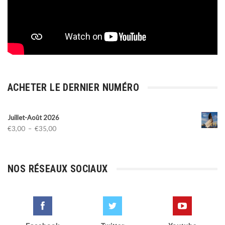
ACHETER LE DERNIER NUMÉRO
Juillet-Août 2026
Plage
€
3,00
–
€
35,00
de
prix :
€3,00
NOS RÉSEAUX SOCIAUX
à
€35,00