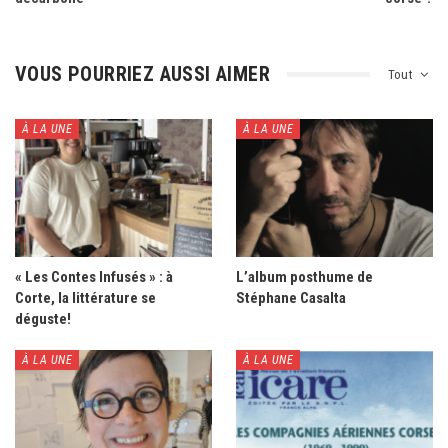
VOUS POURRIEZ AUSSI AIMER
Tout
À LA UNE
À LA UNE
« Les Contes Infusés » : à
L’album posthume de
Corte, la littérature se
Stéphane Casalta
déguste!
À LA UNE
À LA UNE