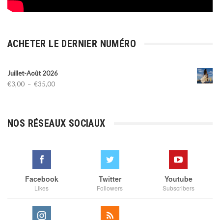
ACHETER LE DERNIER NUMÉRO
Juillet-Août 2026
Plage
€
3,00
–
€
35,00
de
prix :
€3,00
NOS RÉSEAUX SOCIAUX
à
€35,00
Facebook
Twitter
Youtube
Likes
Followers
Subscribers