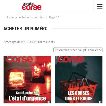
Home
Acheter un numéro
Page 10
ACHETER UN NUMÉRO
Trié
Affichage de 82–90 sur 108 résultats
du
plus
récent
au
plus
ancien