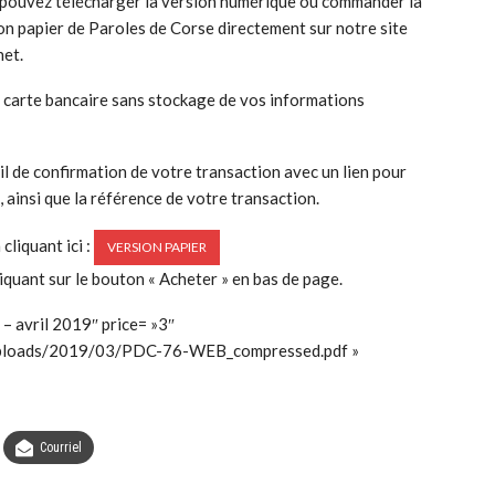
pouvez télécharger la version numérique ou commander la
on papier de Paroles de Corse directement sur notre site
net.
e carte bancaire sans stockage de vos informations
l de confirmation de votre transaction avec un lien pour
 ainsi que la référence de votre transaction.
liquant ici :
VERSION PAPIER
liquant sur le bouton « Acheter » en bas de page.
– avril 2019″ price= »3″
/uploads/2019/03/PDC-76-WEB_compressed.pdf »
Courriel