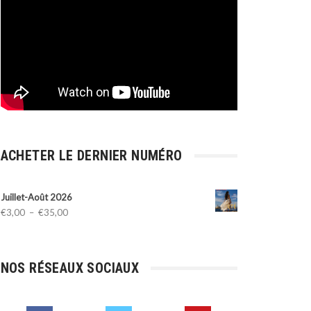
ACHETER LE DERNIER NUMÉRO
Juillet-Août 2026
Plage
€
3,00
–
€
35,00
de
prix :
€3,00
NOS RÉSEAUX SOCIAUX
à
€35,00