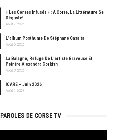
« Les Contes Infusés » : À Corte, La Littérature Se
Déguste!
Août 7, 2026
L’album Posthume De Stéphane Casalta
Août 5, 2026
La Balagne, Refuge De L’artiste Graveuse Et
Peintre Alexandra Corkish
Août 3, 2026
ICARE – Juin 2026
Août 1, 2026
PAROLES DE CORSE TV