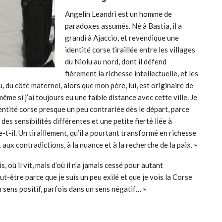
Angelin Leandri est un homme de
paradoxes assumés. Né à Bastia, il a
grandi à Ajaccio, et revendique une
identité corse tiraillée entre les villages
du Niolu au nord, dont il défend
fièrement la richesse intellectuelle, et les
u, du côté maternel, alors que mon père, lui, est originaire de
même si j’ai toujours eu une faible distance avec cette ville. Je
dentité corse presque un peu contrariée dès le départ, parce
u des sensibilités différentes et une petite fierté liée à
e-t-il. Un tiraillement, qu’il a pourtant transformé en richesse
aux contradictions, à la nuance et à la recherche de la paix. »
 où il vit, mais d’où il n’a jamais cessé pour autant
ut-être parce que je suis un peu exilé et que je vois la Corse
un sens positif, parfois dans un sens négatif… »