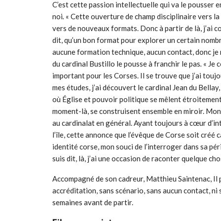
C’est cette passion intellectuelle qui va le pousser
noi
.
« Cette ouverture de champ disciplinaire vers la 
vers de nouveaux formats. Donc à partir de là, j’ai 
dit, qu’un bon format pour explorer un certain nombr
aucune formation technique, aucun contact, donc je 
du cardinal Bustillo le pousse à franchir le pas
.
« Je 
important pour les Corses. Il se trouve que j’ai tou
mes études, j’ai découvert le cardinal Jean du Bellay
où Église et pouvoir politique se mêlent étroitement.
moment-là, se construisent ensemble en miroir. Mon in
au cardinalat en général. Ayant toujours à cœur d’in
l’île, cette annonce que l’évêque de Corse soit créé
identité corse, mon souci de l’interroger dans sa pé
suis dit, là, j’ai une occasion de raconter quelque cho
Accompagné de son cadreur, Matthieu Saintenac, Il p
accréditation, sans scénario, sans aucun contact, ni 
semaines avant de partir.