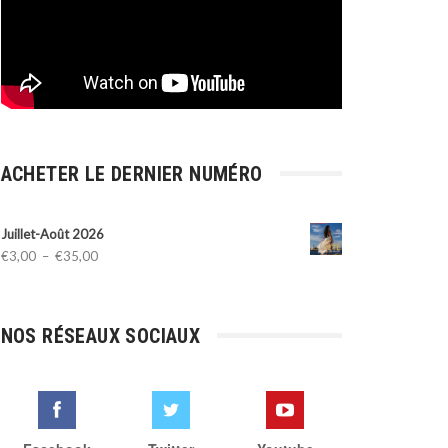
ACHETER LE DERNIER NUMÉRO
Juillet-Août 2026
Plage
€
3,00
–
€
35,00
de
prix :
€3,00
NOS RÉSEAUX SOCIAUX
à
€35,00