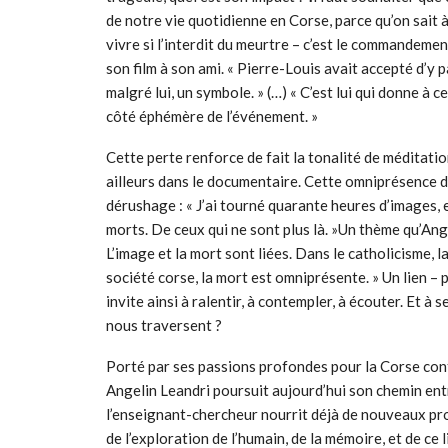
de notre vie quotidienne en Corse, parce qu’on sait à
vivre si l’interdit du meurtre – c’est le commandemen
son film à son ami. « Pierre-Louis avait accepté d’y par
malgré lui, un symbole. » (…) « C’est lui qui donne à c
côté éphémère de l’événement. »
Cette perte renforce de fait la tonalité de méditatio
ailleurs dans le documentaire. Cette omniprésence de
dérushage : « J’ai tourné quarante heures d’images, 
morts. De ceux qui ne sont plus là. »Un thème qu’Angel
L’image et la mort sont liées. Dans le catholicisme, la
société corse, la mort est omniprésente. » Un lien – 
invite ainsi à ralentir, à contempler, à écouter. Et 
nous traversent ?
Porté par ses passions profondes pour la Corse con
Angelin Leandri poursuit aujourd’hui son chemin entr
l’enseignant-chercheur nourrit déjà de nouveaux pro
de l’exploration de l’humain, de la mémoire, et de ce l