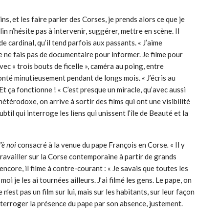
ns, et les faire parler des Corses, je prends alors ce que je
n n’hésite pas à intervenir, suggérer, mettre en scène. Il
 cardinal, qu’il tend parfois aux passants. « J’aime
e ne fais pas de documentaire pour informer. Je filme pour
vec « trois bouts de ficelle », caméra au poing, entre
onté minutieusement pendant de longs mois. « J’écris au
Et ça fonctionne ! « C’est presque un miracle, qu’avec aussi
térodoxe, on arrive à sortir des films qui ont une visibilité
subtil qui interroge les liens qui unissent l’île de Beauté et la
’è noi
consacré à la venue du pape François en Corse
.
« Il y
 travailler sur la Corse contemporaine à partir de grands
core, il filme à contre-courant : « Je savais que toutes les
moi je les ai tournées ailleurs. J’ai filmé les gens. Le pape, on
 n’est pas un film sur lui, mais sur les habitants, sur leur façon
 interroger la présence du pape par son absence, justement.