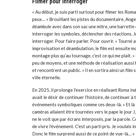
Filmer pour interroger
« Au début, je suis parti surtout pour filmer les Romai
peux… » Brouillant les pistes du documentaire, Angeli
déambule avec dans son sac une mitre, une barrette de
interroger les symboles, déclencher des réactions. J
interroger. Pour faire parler. Pour ouvrir. » Tourné a
improvisation et déambulation, le film est ensuite m
montage plus qu’au tournage, c’est ce qui me plaît. » 
peu de moyens, et une méthode de réalisation aussi hé
et rencontrent un public. »
Il en sortira ainsi un film 
ville éternelle.
En 2025, il prolonge l’exercice en réalisant
Roma ind
avait le désir de continuer l’histoire, de continuer à
événements symboliques comme ces deux-là. » Et là en
caméras allaient être tournées vers le pape le jour J, 
ne le voit que par écrans interposés, par la parole. Ce
de vivre l’événement. C’est un parti pris. Je voulais
Donc le film surprend aussi de ce point de vue-là… »