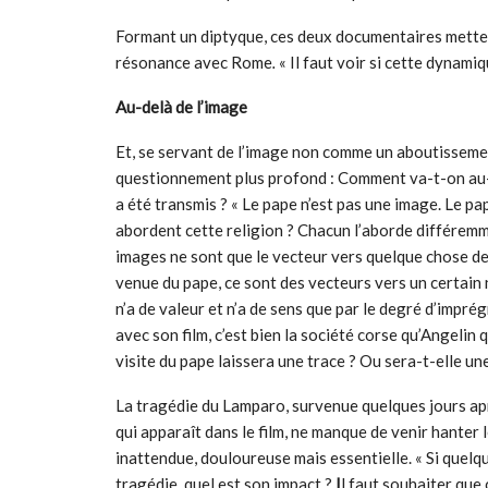
Formant un diptyque, ces deux documentaires metten
résonance avec Rome
.
« Il faut voir si cette dynami
Au-delà de l’image
Et, se servant de l’image non comme un aboutisseme
questionnement plus profond : Comment va-t-on au-d
a été transmis ? « Le pape n’est pas une image. Le pa
abordent cette religion ? Chacun l’aborde différemment
images ne sont que le vecteur vers quelque chose de 
venue du pape, ce sont des vecteurs vers un certain 
n’a de valeur et n’a de sens que par le degré d’impré
avec son film, c’est bien la société corse qu’Angelin 
visite du pape laissera une trace ? Ou sera-t-elle u
La tragédie du Lamparo, survenue quelques jours ap
qui apparaît dans le film, ne manque de venir hanter
inattendue, douloureuse mais essentielle. « Si quelqu
tragédie, quel est son impact ?
I
l faut souhaiter que