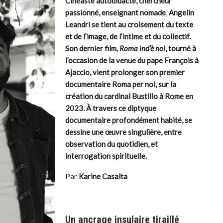
Cinéaste autodidacte, chercheur
passionné, enseignant nomade
,
Angelin
Leandri se tient au croisement du texte
et de l’image, de l’intime et du collectif.
Son dernier film
,
Roma ind’è noi
, tourné à
l’occasion de la venue du pape François à
Ajaccio, vient prolonger son premier
documentaire Roma per noi, sur la
création du cardinal Bustillo à Rome en
2023.
À
travers ce diptyque
documentaire profondément habité, se
dessine
une œuvre singulière,
entre
observation du quotidien, et
interrogation spirituelle.
Par
Karine Casalta
Un ancrage insulaire tiraillé