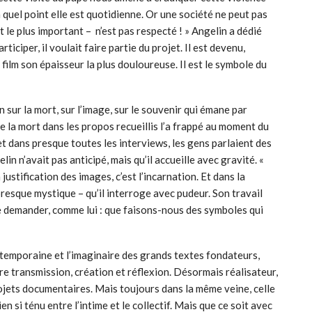
 quel point elle est quotidienne. Or une société ne peut pas
t le plus important – n’est pas respecté ! » Angelin
a dédié
ticiper, il voulait faire partie du projet. Il est devenu,
e film son épaisseur la plus douloureuse. Il est le symbole du
n sur la mort, sur l’image, sur le souvenir qui émane par
 la mort dans les propos recueillis l’a frappé au moment du
et dans presque toutes les interviews, les gens parlaient des
in n’avait pas anticipé, mais qu’il accueille avec gravité. «
 justification des images, c’est l’incarnation. Et dans la
presque mystique – qu’il interroge avec pudeur. Son travail
à se demander, comme lui : que faisons-nous des symboles qui
temporaine et l’imaginaire des grands textes fondateurs,
e transmission, création et réflexion. Désormais réalisateur,
jets documentaires. Mais toujours dans la même veine, celle
ien si ténu entre l’intime et le collectif. Mais que ce soit avec