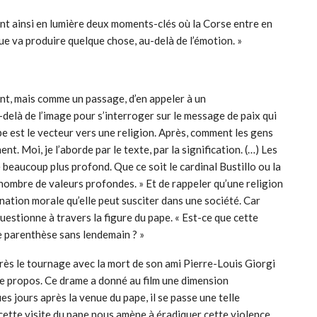
t ainsi en lumière deux moments-clés où la Corse entre en
que va produire quelque chose, au-delà de l’émotion. »
nt, mais comme un passage, d’en appeler à un
elà de l’image pour s’interroger sur le message de paix qui
pe est le vecteur vers une religion. Après, comment les gens
. Moi, je l’aborde par le texte, par la signification. (…) Les
beaucoup plus profond. Que ce soit le cardinal Bustillo ou la
nombre de valeurs profondes. » Et de rappeler qu’une religion
gnation morale qu’elle peut susciter dans une société. Car
questionne à travers la figure du pape. « Est-ce que cette
ne parenthèse sans lendemain ? »
rès le tournage avec la mort de son ami Pierre-Louis Giorgi
 le propos. Ce drame a donné au film une dimension
es jours après la venue du pape, il se passe une telle
 cette visite du pape nous amène à éradiquer cette violence