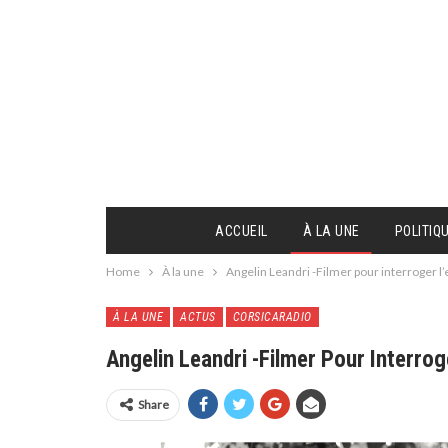
ACCUEIL
À LA UNE
POLITIQ
Home
À la une
Angelin Leandri -Filmer pour interroger l’
À LA UNE
ACTUS
CORSICARADIO
Angelin Leandri -Filmer Pour Interrog
Share