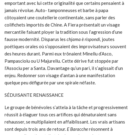
emportant avec lui cette originalité que certains pensaient à
jamais révolue. Auto- tamponneuses et barbe à papa
côtoyaient une coutellerie continentale, sans parler des
colifichets importés de Chine. A Fiera présentait un visage
mercantile faisant ployer la tradition sous l’agression d’une
fausse modernité. Disparus les
chjama è rispondi,
joutes
poétiques orales où s’opposaient des improvisateurs souvent
des heures durant. Parmi eux trônaient Minellu d’Asco,
Pampasciolu ou U Majurellu. Cette dérive fut stoppée par
l’Associu per a Santa. Davantage qu’un pari, il s’agissait d’un
enjeu. Redonner son visage d’antan à une manifestation
quelque peu défigurée par une spirale néfaste.
SÉDUISANTE RENAISSANCE
Le groupe de bénévoles s’attela à la tâche et progressivement
réussit à élaguer tous ces artifices qui dénaturaient sans
rehausser, se multipliaient en affaiblissant. Les vrais artisans
sont depuis trois ans de retour.
E Baracche
résonnent à