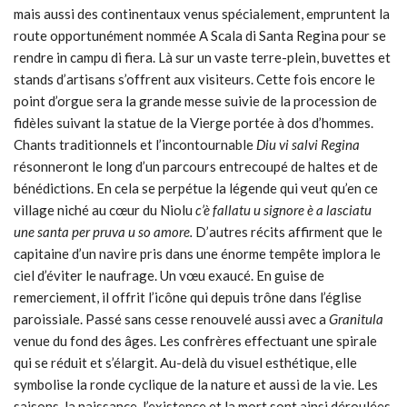
mais aussi des continentaux venus spécialement, empruntent la
route opportunément nommée A Scala di Santa Regina pour se
rendre in campu di fiera. Là sur un vaste terre-plein, buvettes et
stands d’artisans s’offrent aux visiteurs. Cette fois encore le
point d’orgue sera la grande messe suivie de la procession de
fidèles suivant la statue de la Vierge portée à dos d’hommes.
Chants traditionnels et l’incontournable
Diu vi salvi Regina
résonneront le long d’un parcours entrecoupé de haltes et de
bénédictions. En cela se perpétue la légende qui veut qu’en ce
village niché au cœur du Niolu
c’è fallatu u signore è a lasciatu
une santa per pruva u so amore.
D’autres récits affirment que le
capitaine d’un navire pris dans une énorme tempête implora le
ciel d’éviter le naufrage. Un vœu exaucé. En guise de
remerciement, il offrit l’icône qui depuis trône dans l’église
paroissiale. Passé sans cesse renouvelé aussi avec a
Granitula
venue du fond des âges. Les confrères effectuant une spirale
qui se réduit et s’élargit. Au-delà du visuel esthétique, elle
symbolise la ronde cyclique de la nature et aussi de la vie. Les
saisons, la naissance, l’existence et la mort sont ainsi déroulées