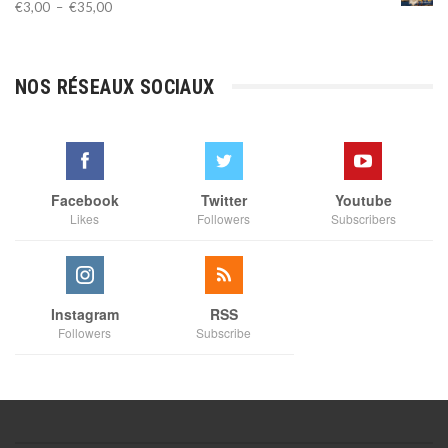
Plage
€
3,00
–
€
35,00
de
prix :
€3,00
NOS RÉSEAUX SOCIAUX
à
€35,00
Facebook
Twitter
Youtube
Likes
Followers
Subscribers
Instagram
RSS
Followers
Subscribe