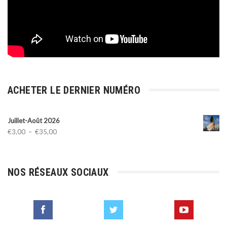
ACHETER LE DERNIER NUMÉRO
Juillet-Août 2026
Plage
€
3,00
–
€
35,00
de
prix :
€3,00
NOS RÉSEAUX SOCIAUX
à
€35,00