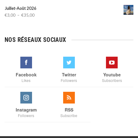
Juillet-Août 2026
Plage
€
3,00
–
€
35,00
de
prix :
€3,00
NOS RÉSEAUX SOCIAUX
à
€35,00
Facebook
Twitter
Youtube
Likes
Followers
Subscribers
Instagram
RSS
Followers
Subscribe