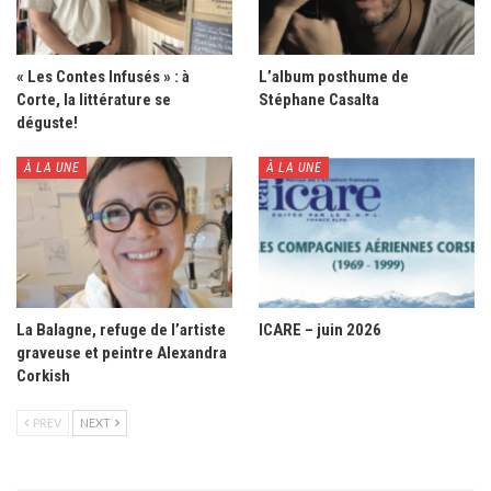
« Les Contes Infusés » : à
L’album posthume de
Corte, la littérature se
Stéphane Casalta
déguste!
À LA UNE
À LA UNE
La Balagne, refuge de l’artiste
ICARE – juin 2026
graveuse et peintre Alexandra
Corkish
PREV
NEXT