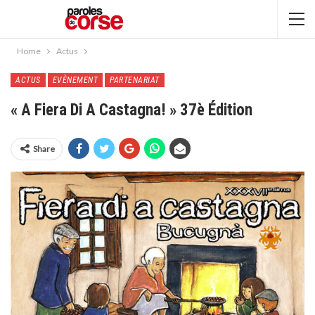
Home
Actus
ACTUS
EVÈNEMENT
PARTENARIAT
« A Fiera Di A Castagna! » 37è Édition
Share