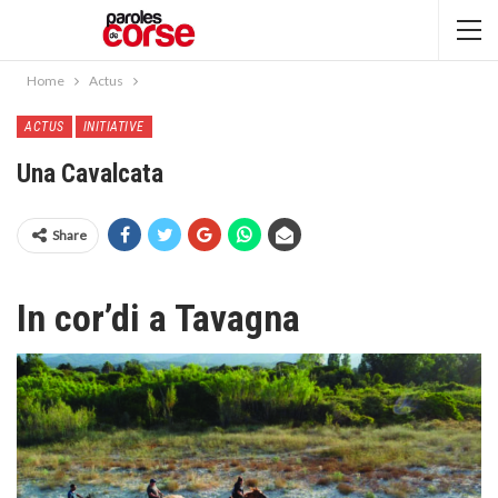
Home
Actus
ACTUS
INITIATIVE
Una Cavalcata
Share
In cor’di a Tavagna