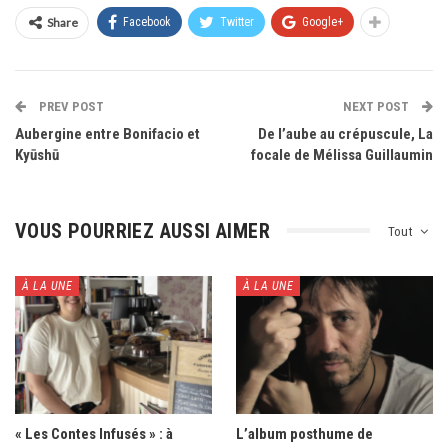
Share
Facebook
Twitter
Google+
PREV POST
NEXT POST
Aubergine entre Bonifacio et
De l’aube au crépuscule, La
Kyūshū
focale de Mélissa Guillaumin
VOUS POURRIEZ AUSSI AIMER
Tout
À LA UNE
À LA UNE
« Les Contes Infusés » : à
L’album posthume de