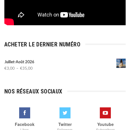
ACHETER LE DERNIER NUMÉRO
Juillet-Août 2026
Plage
€
3,00
–
€
35,00
de
prix :
€3,00
NOS RÉSEAUX SOCIAUX
à
€35,00
Facebook
Twitter
Youtube
Likes
Followers
Subscribers