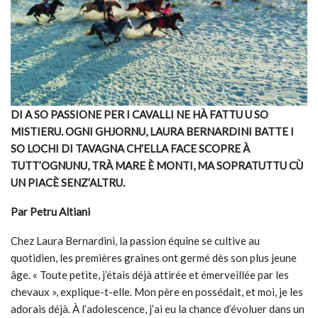
DI A SO PASSIONE PER I CAVALLI NE HÀ FATTU U SO
MISTIERU. OGNI GHJORNU, LAURA BERNARDINI BATTE I
SO LOCHI DI TAVAGNA CH’ELLA FACE SCOPRE À
TUTT’OGNUNU, TRÀ MARE È MONTI, MA SOPRATUTTU CÙ
UN PIACÈ SENZ’ALTRU.
Par Petru Altiani
Chez Laura Bernardini, la passion équine se cultive au
quotidien, les premières graines ont germé dès son plus jeune
âge. « Toute petite, j’étais déjà attirée et émerveillée par les
chevaux », explique-t-elle. Mon père en possédait, et moi, je les
adorais déjà. À l’adolescence, j’ai eu la chance d’évoluer dans un