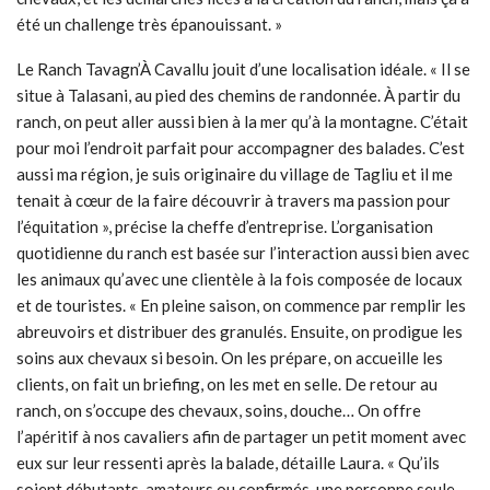
été un challenge très épanouissant. »
Le Ranch Tavagn’À Cavallu jouit d’une localisation idéale. « Il se
situe à Talasani, au pied des chemins de randonnée. À partir du
ranch, on peut aller aussi bien à la mer qu’à la montagne. C’était
pour moi l’endroit parfait pour accompagner des balades. C’est
aussi ma région, je suis originaire du village de Tagliu et il me
tenait à cœur de la faire découvrir à travers ma passion pour
l’équitation », précise la cheffe d’entreprise. L’organisation
quotidienne du ranch est basée sur l’interaction aussi bien avec
les animaux qu’avec une clientèle à la fois composée de locaux
et de touristes. « En pleine saison, on commence par remplir les
abreuvoirs et distribuer des granulés. Ensuite, on prodigue les
soins aux chevaux si besoin. On les prépare, on accueille les
clients, on fait un briefing, on les met en selle. De retour au
ranch, on s’occupe des chevaux, soins, douche… On offre
l’apéritif à nos cavaliers afin de partager un petit moment avec
eux sur leur ressenti après la balade, détaille Laura. « Qu’ils
soient débutants, amateurs ou confirmés, une personne seule,