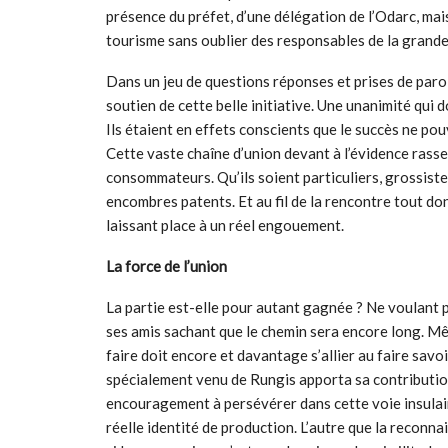
présence du préfet, d’une délégation de l’Odarc, ma
tourisme sans oublier des responsables de la grande
Dans un jeu de questions réponses et prises de parole
soutien de cette belle initiative. Une unanimité qui 
Ils étaient en effets conscients que le succès ne pou
Cette vaste chaîne d’union devant à l’évidence rassem
consommateurs. Qu’ils soient particuliers, grossistes
encombres patents. Et au fil de la rencontre tout don
laissant place à un réel engouement.
La force de l’union
La partie est-elle pour autant gagnée ? Ne voulant 
ses amis sachant que le chemin sera encore long. Mêm
faire doit encore et davantage s’allier au faire savo
spécialement venu de Rungis apporta sa contribution 
encouragement à persévérer dans cette voie insulaire
réelle identité de production. L’autre que la reconnai