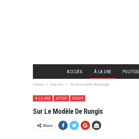
ACCUEIL
À LA UNE
POLITIQ
Home
À la une
Sur le modèle de Rungis
À LA UNE
ACTUS
FOCUS
Sur Le Modèle De Rungis
Share