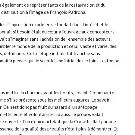
is également de représentants de la restauration et du
 distribution à l’image de François Padrona.
s, l’impression exprimée se fondait dans l’intérêt et le
donnait si besoin était du cœur à l’ouvrage aux concepteurs.
vait s’imaginer sans l’adhésion de l’ensemble des acteurs.
bler le monde de la production et celui, vaste et varié, des
, détaillants. Cette étape initiale fut franchie sans
nait à penser que le scepticisme initial de certains s’estompa,
pas mettre la charrue avant les bœufs, Joseph Colombani et
e s’il se présente sous les meilleurs augures. Le savoir-
ir. Ce n’est donc pas fruit du hasard si un aréopage
efficiente et volontariste. Là aussi le propos valait
 ouverte. L’un d’eux martelait que la Corse brillait par une
ssance de la qualité des produits n’était plus à démontrer. Et