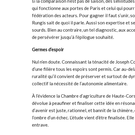
si la comparaison n’est pas de saison, des similitud
qui fonctionne aux portes de Paris et celui qui pourrait
fédération des acteurs. Pour gagner il faut s’unir, 
Rungis sait de quoi il parle. Aussi son expertise et
sourds. Bien au contraire, un tel diagnostic, aux ac
de persévérer jusqu’à l’épilogue souhaité.
Germes d’espoir
Nul n’en doute. Connaissant la ténacité de Joseph Co
d’une filière tous les espoirs sont permis. Car au-del
ruralité qu’il convient de préserver et surtout de dy
collectif la nécessité de l’autonomie alimentaire.
À l’évidence la Chambre d’agriculture de Haute-Corse
dévolue à peaufiner et finaliser cette idée en réso
d’avenir est juste, rationnel, et bannit de la chimèr
l’ombre d’un échec. L’étude vient d’être finalisée. El
entrave.