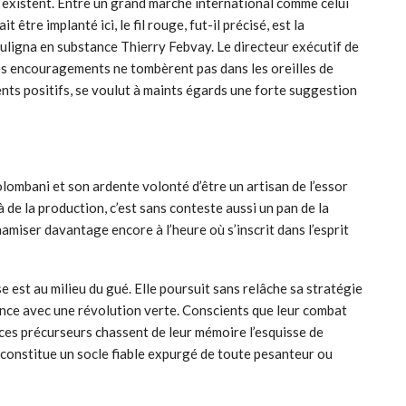
es existent. Entre un grand marché international comme celui
 être implanté ici, le fil rouge, fut-il précisé, est la
souligna en substance Thierry Febvay. Le directeur exécutif de
 ses encouragements ne tombèrent pas dans les oreilles de
cents positifs, se voulut à maints égards une forte suggestion
lombani et son ardente volonté d’être un artisan de l’essor
à de la production, c’est sans conteste aussi un pan de la
namiser davantage encore à l’heure où s’inscrit dans l’esprit
 est au milieu du gué. Elle poursuit sans relâche sa stratégie
nance avec une révolution verte. Conscients que leur combat
e, ces précurseurs chassent de leur mémoire l’esquisse de
le constitue un socle fiable expurgé de toute pesanteur ou