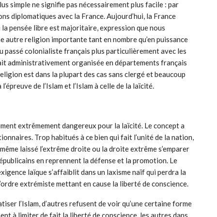
us simple ne signifie pas nécessairement plus facile : par
ns diplomatiques avec la France. Aujourd’hui, la France
 la pensée libre est majoritaire, expression que nous
une autre religion importante tant en nombre qu’en puissance
 passé colonialiste français plus particulièrement avec les
tait administrativement organisée en départements français
religion est dans la plupart des cas sans clergé et beaucoup
l’épreuve de l’Islam et l’Islam à celle de la laïcité.
ment extrêmement dangereux pour la laïcité. Le concept a
onnaires. Trop habitués à ce bien qui fait l’unité de la nation,
 même laissé l’extrême droite ou la droite extrême s’emparer
 républicains en reprennent la défense et la promotion. Le
exigence laïque s’affaiblit dans un laxisme naïf qui perdra la
’ordre extrémiste mettant en cause la liberté de conscience.
tiser l’Islam, d’autres refusent de voir qu’une certaine forme
nt à limiter de fait la liberté de conscience, les autres dans