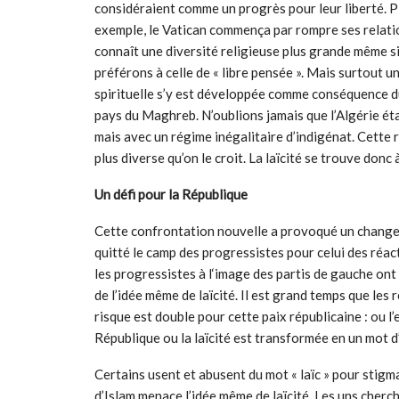
considéraient comme un progrès pour leur liberté. Pl
exemple, le Vatican commença par rompre ses relatio
connaît une diversité religieuse plus grande même si
préférons à celle de « libre pensée ». Mais surtout 
spirituelle s’y est développée comme conséquence du
pays du Maghreb. N’oublions jamais que l’Algérie é
mais avec un régime inégalitaire d’indigénat. Cette 
plus diverse qu’on le croit. La laïcité se trouve donc à 
Un défi pour la République
Cette confrontation nouvelle a provoqué un change
quitté le camp des progressistes pour celui des réacti
les progressistes à l‘image des partis de gauche ont
de l’idée même de laïcité. Il est grand temps que les
risque est double pour cette paix républicaine : ou l’
République ou la laïcité est transformée en un mot d
Certains usent et abusent du mot « laïc » pour stigma
d’Islam menace l’idée même de laïcité. Les uns cherche