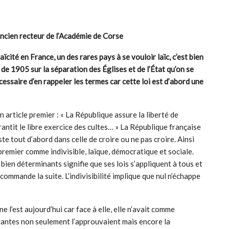
ancien recteur de l’Académie de Corse
ïcité en France, un des rares pays à se vouloir laïc, c’est bien
 de 1905 sur la séparation des Églises et de l’État qu’on se
cessaire d’en rappeler les termes car cette loi est d’abord une
 article premier : « La République assure la liberté de
rantit le libre exercice des cultes… » La République française
ste tout d’abord dans celle de croire ou ne pas croire. Ainsi
 premier comme indivisible, laïque, démocratique et sociale.
t bien déterminants signifie que ses lois s’appliquent à tous et
t commande la suite. L’indivisibilité implique que nul n’échappe
e l’est aujourd’hui car face à elle, elle n’avait comme
stantes non seulement l’approuvaient mais encore la