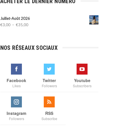
ACHETER LE DERNIER NUMÉRO
Juillet-Août 2026
Plage
€
3,00
–
€
35,00
de
prix :
€3,00
NOS RÉSEAUX SOCIAUX
à
€35,00
Facebook
Twitter
Youtube
Likes
Followers
Subscribers
Instagram
RSS
Followers
Subscribe