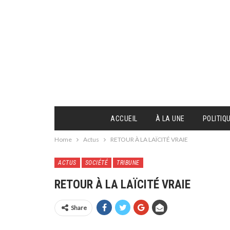
ACCUEIL
À LA UNE
POLITIQ
Home
Actus
RETOUR À LA LAÏCITÉ VRAIE
ACTUS
SOCIÉTÉ
TRIBUNE
RETOUR À LA LAÏCITÉ VRAIE
Share