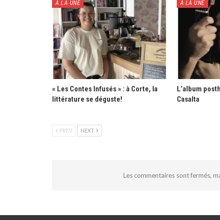
À LA UNE
À LA UNE
« Les Contes Infusés » : à Corte, la
L’album post
littérature se déguste!
Casalta
PREV
NEXT
Les commentaires sont fermés, m