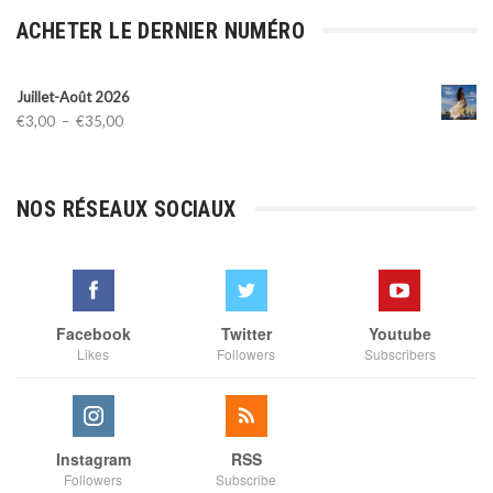
ACHETER LE DERNIER NUMÉRO
Juillet-Août 2026
Plage
€
3,00
–
€
35,00
de
prix :
€3,00
NOS RÉSEAUX SOCIAUX
à
€35,00
Facebook
Twitter
Youtube
Likes
Followers
Subscribers
Instagram
RSS
Followers
Subscribe