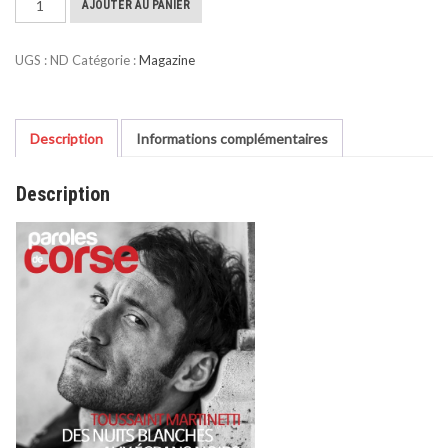
AJOUTER AU PANIER
de
Février
UGS :
ND
Catégorie :
Magazine
2024
Description
Informations complémentaires
Description