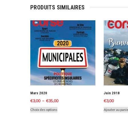
PRODUITS SIMILAIRES
Mars 2020
Juin 2018
Plage
€
3,00
–
€
35,00
€
3,00
de
Ce
Choix des options
Ajouter au pani
prix :
produit
€3,00
a
à