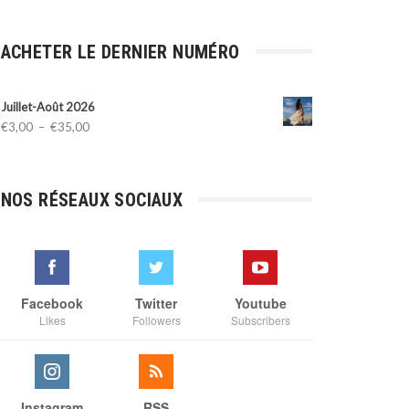
ACHETER LE DERNIER NUMÉRO
Juillet-Août 2026
Plage
€
3,00
–
€
35,00
de
prix :
€3,00
NOS RÉSEAUX SOCIAUX
à
€35,00
Facebook
Twitter
Youtube
Likes
Followers
Subscribers
Instagram
RSS