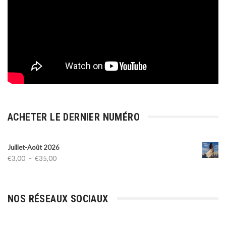
ACHETER LE DERNIER NUMÉRO
Juillet-Août 2026
Plage
€
3,00
–
€
35,00
de
prix :
€3,00
NOS RÉSEAUX SOCIAUX
à
€35,00