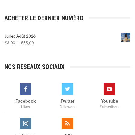
ACHETER LE DERNIER NUMÉRO
Juillet-Août 2026
Plage
€
3,00
–
€
35,00
de
prix :
€3,00
NOS RÉSEAUX SOCIAUX
à
€35,00
Facebook
Twitter
Youtube
Likes
Followers
Subscribers