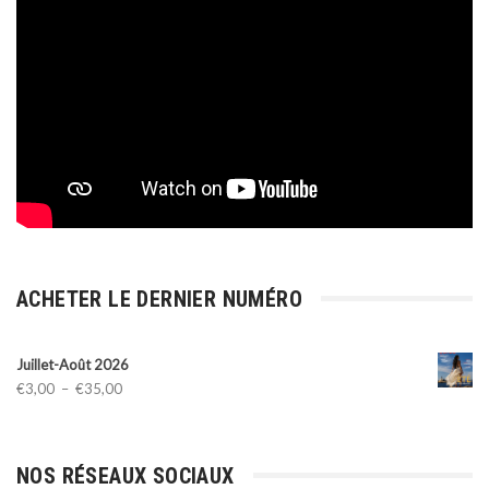
ACHETER LE DERNIER NUMÉRO
Juillet-Août 2026
Plage
€
3,00
–
€
35,00
de
prix :
€3,00
NOS RÉSEAUX SOCIAUX
à