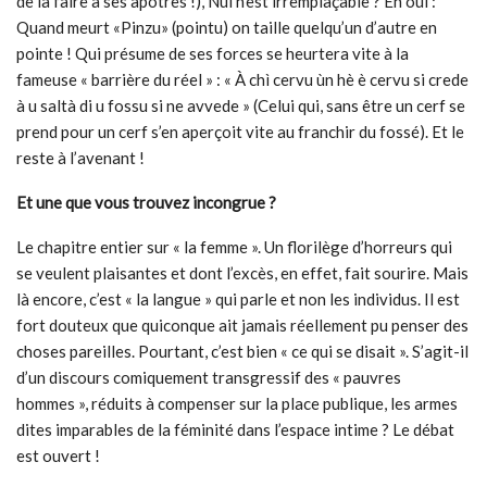
de la faire à ses apôtres !), Nul n’est irremplaçable ? Eh oui :
Quand meurt «Pinzu» (pointu) on taille quelqu’un d’autre en
pointe ! Qui présume de ses forces se heurtera vite à la
fameuse « barrière du réel » : « À chì cervu ùn hè è cervu si crede
à u saltà di u fossu si ne avvede » (Celui qui, sans être un cerf se
prend pour un cerf s’en aperçoit vite au franchir du fossé). Et le
reste à l’avenant !
Et une que vous trouvez incongrue ?
Le chapitre entier sur « la femme ». Un florilège d’horreurs qui
se veulent plaisantes et dont l’excès, en effet, fait sourire. Mais
là encore, c’est « la langue » qui parle et non les individus. Il est
fort douteux que quiconque ait jamais réellement pu penser des
choses pareilles. Pourtant, c’est bien « ce qui se disait ». S’agit-il
d’un discours comiquement transgressif des « pauvres
hommes », réduits à compenser sur la place publique, les armes
dites imparables de la féminité dans l’espace intime ? Le débat
est ouvert !