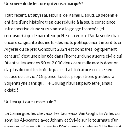
Un souvenir de lecture qui vous a marqué ?
Tout récent. Et abyssal. Houris, de Kamel Daoud. La décennie
entière d’une histoire tragique réduite à la seule conscience
introspective d’une survivante à la gorge tranchée (et
recousue) à qui le narrateur prête « sa voix ». Par la seule chair
encore saignante des mots (des mots politiquement interdits en
Algérie où ce prix Goncourt 2024 est donc très logiquement
censuré) c’est une plongée dans l’horreur d’une guerre civile qui
fit entre les années 90 et 2 000 deux cent mille morts dont on
n’a plus du tout le droit de parler. La littérature comme seul
espace de survie ? On pense, toutes proportions gardées, à
Soljenitsyne sans qui… le Goulag n’aurait peut-être jamais
existé !
Un lieu qui vous ressemble ?
La Camargue, les chevaux, les taureaux Van Gogh, En Arles où
sont les Alyscamps avec Johnny et Sylvie sur le tournage d’un
navet qui s’appelait, je crois : D’où viens-tu Johnny ? Un lieu qui