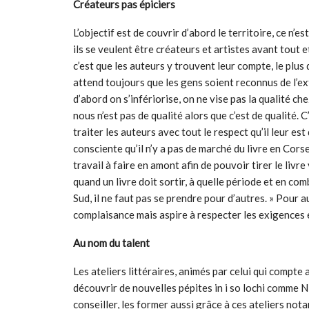
Créateurs pas épiciers
L’objectif est de couvrir d’abord le territoire, ce n’e
ils se veulent être créateurs et artistes avant tout e
c’est que les auteurs y trouvent leur compte, le plus d
attend toujours que les gens soient reconnus de l’ext
d’abord on s’infériorise, on ne vise pas la qualité c
nous n’est pas de qualité alors que c’est de qualité. C’
traiter les auteurs avec tout le respect qu’il leur es
consciente qu’il n’y a pas de marché du livre en Corse 
travail à faire en amont afin de pouvoir tirer le livre
quand un livre doit sortir, à quelle période et en co
Sud, il ne faut pas se prendre pour d’autres. » Pour
complaisance mais aspire à respecter les exigences et 
Au nom du talent
Les ateliers littéraires, animés par celui qui compte 
découvrir de nouvelles pépites in i so lochi comme N
conseiller, les former aussi grâce à ces ateliers not