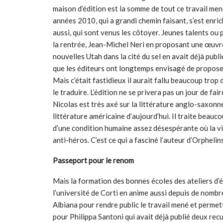
maison d’édition est la somme de tout ce travail me
années 2010, qui a grandi chemin faisant, s’est enric
aussi, qui sont venus les côtoyer. Jeunes talents ou 
la rentrée, Jean-Michel Neri en proposant une œuvre
nouvelles Utah dans la cité du sel en avait déjà pub
que les éditeurs ont longtemps envisagé de proposer 
Mais c’était fastidieux il aurait fallu beaucoup trop 
le traduire. L’édition ne se privera pas un jour de f
Nicolas est très axé sur la littérature anglo-saxonn
littérature américaine d’aujourd’hui. Il traite beau
d’une condition humaine assez désespérante où la vi
anti-héros. C’est ce qui a fasciné l’auteur d’Orphelins
Passeport pour le renom
Mais la formation des bonnes écoles des ateliers d’éc
l’université de Corti en anime aussi depuis de nombr
Albiana pour rendre public le travail mené et permett
pour Philippa Santoni qui avait déjà publié deux rec