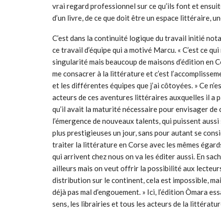
vrai regard professionnel sur ce qu’ils font et ensuit
d’un livre, de ce que doit être un espace littéraire, u
C’est dans la continuité logique du travail initié not
ce travail d’équipe qui a motivé Marcu. « C’est ce qui
singularité mais beaucoup de maisons d’édition en Cor
me consacrer à la littérature et c’est l’accomplisseme
et les différentes équipes que j’ai côtoyées. » Ce n’es
acteurs de ces aventures littéraires auxquelles il a p
qu’il avait la maturité nécessaire pour envisager de 
l’émergence de nouveaux talents, qui puissent aussi
plus prestigieuses un jour, sans pour autant se cons
traiter la littérature en Corse avec les mêmes égards
qui arrivent chez nous on va les éditer aussi. En sach
ailleurs mais on veut offrir la possibilité aux lecteu
distribution sur le continent, cela est impossible, ma
déjà pas mal d’engouement. » Ici, l’édition Òmara ess
sens, les librairies et tous les acteurs de la littérat