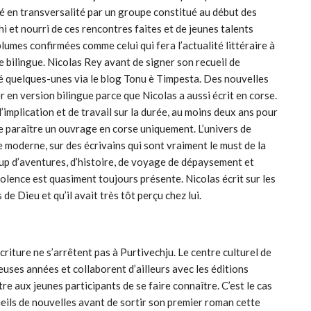
né en transversalité par un groupe constitué au début des
hi et nourri de ces rencontres faites et de jeunes talents
plumes confirmées comme celui qui fera l’actualité littéraire à
 bilingue. Nicolas Rey avant de signer son recueil de
lié quelques-unes via le blog Tonu è Timpesta. Des nouvelles
en version bilingue parce que Nicolas a aussi écrit en corse.
d’implication et de travail sur la durée, au moins deux ans pour
aire paraître un ouvrage en corse uniquement. L’univers de
e moderne, sur des écrivains qui sont vraiment le must de la
coup d’aventures, d’histoire, de voyage de dépaysement et
olence est quasiment toujours présente. Nicolas écrit sur les
 de Dieu et qu’il avait très tôt perçu chez lui.
riture ne s’arrêtent pas à Purtivechju. Le centre culturel de
euses années et collaborent d’ailleurs avec les éditions
re aux jeunes participants de se faire connaître. C’est le cas
ueils de nouvelles avant de sortir son premier roman cette