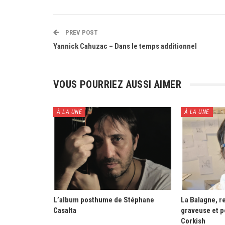
PREV POST
Yannick Cahuzac – Dans le temps additionnel
VOUS POURRIEZ AUSSI AIMER
À LA UNE
À LA UNE
L’album posthume de Stéphane
La Balagne, re
Casalta
graveuse et p
Corkish