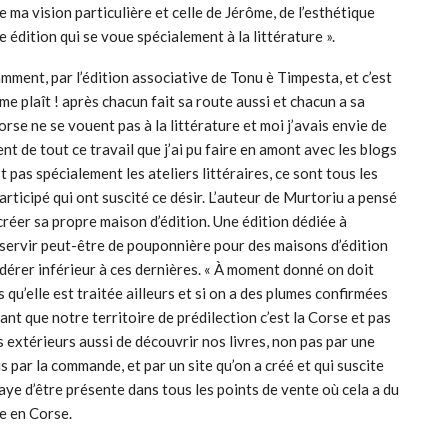
e ma vision particulière et celle de Jérôme, de l’esthétique
ne édition qui se voue spécialement à la littérature ».
amment, par l’édition associative de Tonu è Timpesta, et c’est
 me plaît ! après chacun fait sa route aussi et chacun a sa
se ne se vouent pas à la littérature et moi j’avais envie de
nt de tout ce travail que j’ai pu faire en amont avec les blogs
t pas spécialement les ateliers littéraires, ce sont tous les
articipé qui ont suscité ce désir. L’auteur de Murtoriu a pensé
créer sa propre maison d’édition. Une édition dédiée à
 servir peut-être de pouponnière pour des maisons d’édition
idérer inférieur à ces dernières. « À moment donné on doit
 qu’elle est traitée ailleurs et si on a des plumes confirmées
ant que notre territoire de prédilection c’est la Corse et pas
rs extérieurs aussi de découvrir nos livres, non pas par une
is par la commande, et par un site qu’on a créé et qui suscite
aye d’être présente dans tous les points de vente où cela a du
ure en Corse.