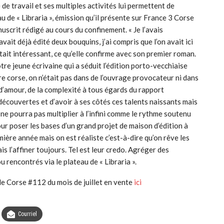
e travail et ses multiples activités lui permettent de
u de « Libraria », émission qu’il présente sur France 3 Corse
nuscrit rédigé au cours du confinement. « Je l’avais
ait déjà édité deux bouquins, j’ai compris que l’on avait ici
tait intéressant, ce qu’elle confirme avec son premier roman.
re jeune écrivaine qui a séduit l’édition porto-vecchiaise
dre corse, on n’était pas dans de l’ouvrage provocateur ni dans
 d’amour, de la complexité à tous égards du rapport
écouvertes et d’avoir à ses côtés ces talents naissants mais
il ne pourra pas multiplier à l’infini comme le rythme soutenu
 pour poser les bases d’un grand projet de maison d’édition à
mière année mais on est réaliste c’est-à-dire qu’on rêve les
mais l’affiner toujours. Tel est leur credo. Agréger des
u rencontrés via le plateau de « Libraria ».
 de Corse #112 du mois de juillet en vente
ici
Courriel