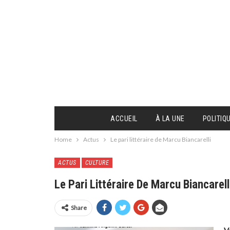
ACCUEIL
À LA UNE
POLITIQ
Home
Actus
Le pari littéraire de Marcu Biancarelli
ACTUS
CULTURE
Le Pari Littéraire De Marcu Biancarell
Share