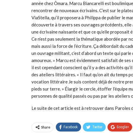
année chez Òmara. Marcu Biancarelli est boulimique d
rencontrer de nouveaux écrivains. C’est sur le platea
ViaStella, qu’il proposera à Philippa de publier le ma
découverte à travers ses ouvrages précédents, elle av
une écrivaine naissante et que ce qu’elle proposait é
Ce n’est pas seulement la thématique abordée par not
mais aussi la force de l’écriture. Ça débordait du ca
un ouvrage militant, c’est d’abord un texte qui parle
amoureux. » Marcu est évidemment satisfait de ses d
il est cependant conscient qu’il y a des activités qu’
des ateliers littéraires. « Il faut qu’on ait du temps
vocation littéraire Je suis content déjà de notre pre
pieds sur terre. » Élargir le cercle, étoffer l’équipe 
personnes de qualité passés ou pas par les ateliers o
Le suite de cet article est à retrouver dans Paroles
Share
Facebook
Twitter
Google+