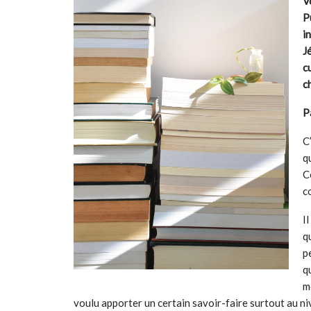
V
P
i
J
c
c
P
C
q
C
c
I
q
p
q
m
voulu apporter un certain savoir-faire surtout au niv