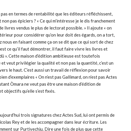
st pas en termes de rentabilité que les éditeurs réfléchissent,
t non pas épiciers ? « Ce qui m’intéresse je le dis franchement
e livres vendus le plus de lectorat possible. » Il ajoute « on
érieur pour considérer qu’on leur doit des égards, on a tort,
hez nous en faisant comme ça on se dit que ce qui sort de chez
est ce qu’il faut démontrer, il faut faire vivre les livres et
t dû ». Cette maison d’édition ambitieuse est toutefois
et veut privilégier la qualité et non pas la quantité, c’est un
 vers le haut. C’est aussi un travail de réflexion pour savoir
mbien d’exemplaires « On n’est pas Gallimard, on n’est pas Actes
 autant Òmara ne veut pas être une maison d’édition de
objectifs qu’elle s’est fixés.
aujourd’hui trois signatures chez Actes Sud, lui ont permis de
icolas Rey et de les accompagner dans leur écriture. Les
amment sur Purtivechju. Dire une fois de plus que cette