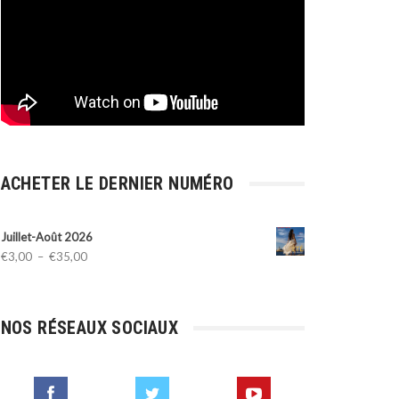
ACHETER LE DERNIER NUMÉRO
Juillet-Août 2026
Plage
€
3,00
–
€
35,00
de
prix :
€3,00
NOS RÉSEAUX SOCIAUX
à
€35,00