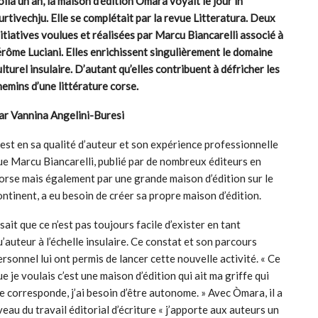
oilà un an, la maison d’édition Òmara voyait le jour in
urtivechju. Elle se complétait par la revue Litteratura. Deux
nitiatives voulues et réalisées par Marcu Biancarelli associé à
érôme Luciani. Elles enrichissent singulièrement le domaine
ulturel insulaire. D’autant
qu’elles
contribuent à défricher les
hemins d’une littérature corse.
ar Vannina Angelini-Buresi
’est en sa qualité d’auteur et son expérience professionnelle
ue Marcu Biancarelli, publié par de nombreux éditeurs en
orse mais également par une grande maison d’édition sur le
ontinent, a eu besoin de créer sa propre maison d’édition.
l sait que ce n’est pas toujours facile d’exister en tant
u’auteur à l’échelle insulaire. Ce constat et son parcours
ersonnel lui ont permis de lancer cette nouvelle activité. « Ce
ue je voulais c’est une maison d’édition qui ait ma griffe qui
e corresponde, j’ai besoin d’être autonome. » Avec Òmara, il a
eau du travail éditorial d’écriture « j’apporte aux auteurs un